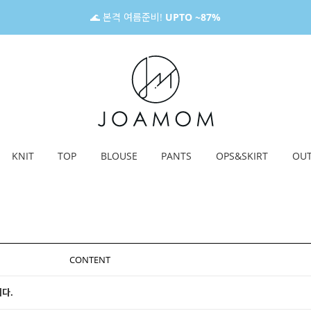
🌊 본격 여름준비!
UPTO ~87%
KNIT
TOP
BLOUSE
PANTS
OPS&SKIRT
OU
CONTENT
다.