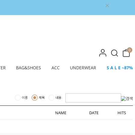
0
TER
BAG&SHOES
ACC
UNDERWEAR
S A L E ~87%
이름
제목
내용
NAME
DATE
HITS