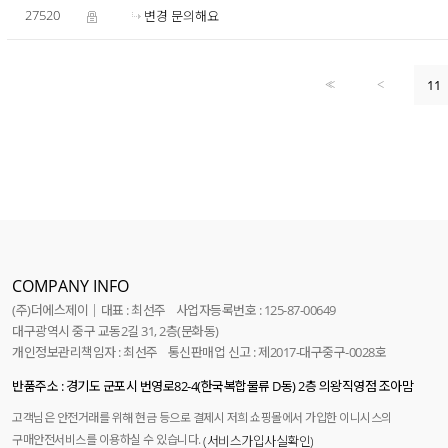
27520
변경 문의해요
11
<<
<
COMPANY INFO
(주)더에스제이│대표 : 최선주 사업자등록번호 : 125-87-00649
대구광역시 중구 교동2길 31, 2층(문화동)
개인정보관리책임자 : 최선주 통신판매업 신고 : 제2017-대구중구-0028호
반품주소 : 경기도 군포시 번영로82-4(한국복합물류 D동) 2층 의왕직영점 조아맘
고객님은 안전거래를 위해 현금 등으로 결제시 저희 쇼핑몰에서 가입한 이니시스의
구매안전서비스를 이용하실 수 있습니다.
(서비스가입사실확인)