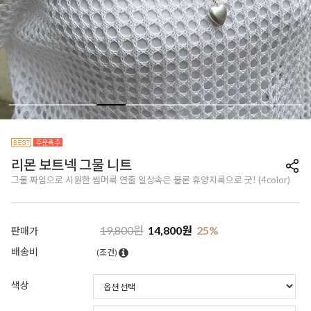
리몬 보트넥 그물 니트
그물 짜임으로 시원한 썸머룩 연출 일상속은 물론 휴양지룩으로 굿! (4color)
19,800
원
14,800
원
25
%
판매가
배송비
(조건)
색상