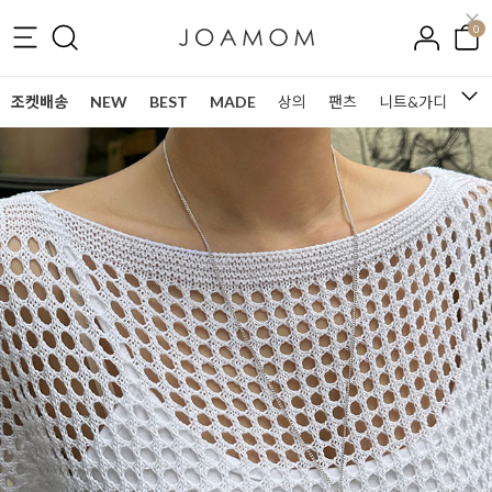
0
조켓배송
NEW
BEST
MADE
상의
팬츠
니트&가디건