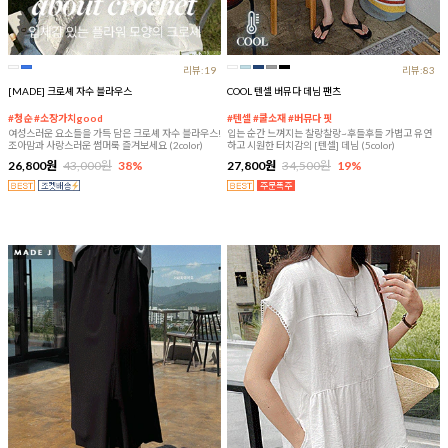
리뷰:19
리뷰:83
[MADE] 크로셰 자수 블라우스
COOL 텐셀 버뮤다 데님 팬츠
#청순 #소장가치good
#텐셀 #쿨소재 #버뮤다 핏
여성스러운 요소들을 가득 담은 크로셰 자수 블라우스!
입는 순간 느껴지는 찰랑찰랑~후들후들 가볍고 유연
조아맘과 사랑스러운 썸머룩 즐겨보세요 (2color)
하고 시원한 터치감의 [텐셀] 데님 (5color)
26,800원
43,000원
38%
27,800원
34,500원
19%