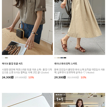
메이브 롤업 링클 셔츠
레이나 와샤 핀턱 스커트
시원한 원단에 자연스러운 링클 가공 소재~ 롤업 디자
몸에 감김없이 쿨링한 와샤 소재 요척을 아낌없이 사용
인으로 신경 쓰이는 팔뚝살, 이제 고민 끝! (2color)
해, 실루엣이 또렷하게 살아나~♡ (4color)
24,300원
27,000원
10%
29,300원
32,500원
10%