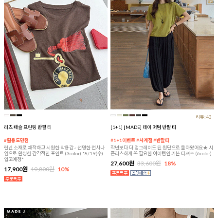
리뷰:43
리츠 태슬 프린팅 반팔 티
[1+1] [MADE] 데이 어텀 반팔 티
#활용도만점
#1+1이벤트 #사계절 #반팔티
린넨 소재로 쾌적하고 시원한 착용감~ 선명한 전사나
작년보다 더 업그레이드 된 원단으로 돌아왔어요★ 시
염으로 완성한 감각적인 포인트 (3color) *8/19(수)
즌리스하게 꼭 필요한 아이템인 기본 티셔츠 (6color)
입고예정*
27,600원
33,600원
18%
17,900원
19,800원
10%