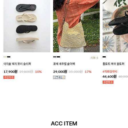
리뷰:5
이지솔 웨지 쪼리 슬리퍼
포레 네추럴 숄더백
플로트 메쉬 블로퍼
17,900원
19,800원
10%
29,000원
35,000원
17%
#착화감대박
44,600원
49,5
ACC ITEM