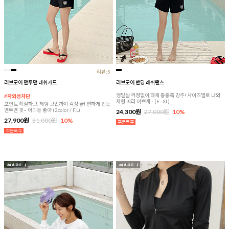
리뷰:5
러브모어 맨투맨 래쉬가드
러브모어 밴딩 래쉬팬츠
엉밑살 걱정없이,하체 통통족 강추! 사이즈별로 나와
#자외선차단
체형 따라 이쁘게~ (F~XL)
포인트 확실하고, 체형 고민까지 걱정 끝! 편하게 입는
맨투맨 핏~ 어디든 좋아 (2color / F,L)
24,300원
27,000원
10%
27,900원
31,000원
10%