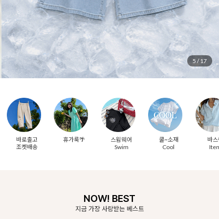
6
/
17
바로출고
휴가룩🌴
스윔웨어
쿨~소재
바스
조켓배송
Swim
Cool
Ite
NOW! BEST
지금 가장 사랑받는 베스트