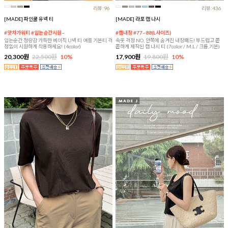
리뷰:96
리뷰:436
[MADE] 파인쿨 유넥 티
[MADE] 라포 캡 나시
#앗차가워티 #입는순간시원~
#캡내장 #77~88(L사이즈)
입는순간 청량감 가득한 베이직 U넥 티 여름 기본티 걱
속옷 걱정 NO, 안쪽에 숨겨진 내장패드! 부드럽고 쫀
정없이 시원하게 착용하세요! (4color)
쫀하게 제작된 캡 나시 티 (7color / M,L / 크롭,기본)
20,300원
22,500원
10%
17,900원
19,800원
10%