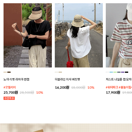
노아 리벳 라피아 썬캡
더블라인 지사 버킷햇
저스트 나일론 캡 모자
16,200원
18,000원
10%
#굿퀄리티
#워터파크 #물놀이필
25,700원
28,500원
10%
17,900원
19,8