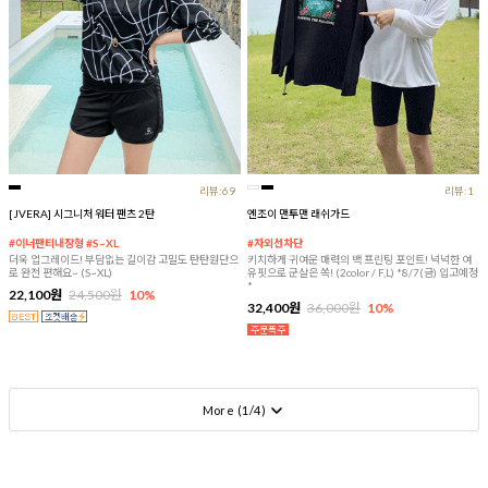
리뷰:69
리뷰:1
[JVERA] 시그니처 워터 팬츠 2탄
엔조이 맨투맨 래쉬가드
#이너팬티내장형 #S~XL
#자외선차단
더욱 업그레이드! 부담없는 길이감 고밀도 탄탄원단으
키치하게 귀여운 매력의 백 프린팅 포인트! 넉넉한 여
로 완전 편해요~ (S~XL)
유핏으로 군살은 쏙! (2color / F,L) *8/7(금) 입고예정
*
22,100원
24,500원
10%
32,400원
36,000원
10%
More (
1
/
4
)