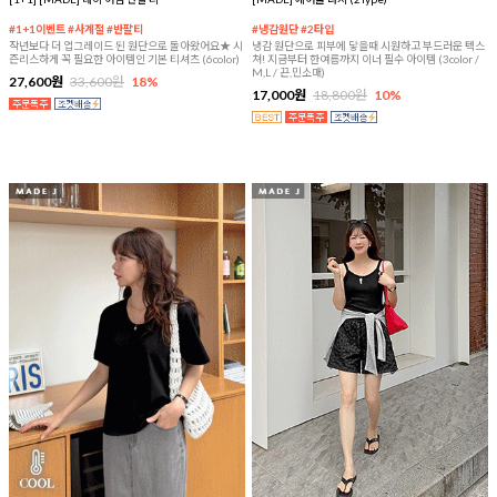
#1+1이벤트 #사계절 #반팔티
#냉감원단 #2타입
작년보다 더 업그레이드 된 원단으로 돌아왔어요★ 시
냉감 원단으로 피부에 닿을때 시원하고 부드러운 텍스
즌리스하게 꼭 필요한 아이템인 기본 티셔츠 (6color)
쳐! 지금부터 한여름까지 이너 필수 아이템 (3color /
M,L / 끈,민소매)
27,600원
33,600원
18%
17,000원
18,800원
10%