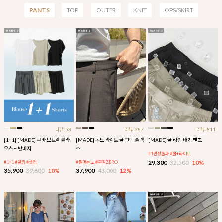
PANTS
TOP
OUTER
KNIT
OPS/SKIRT
리뷰:53
리뷰:387
리뷰:811
[1+1] [MADE] 쿠바 보트넥 블라
[MADE] 논노 라이트 쿨 핀턱 슬랙
[MADE] 쿨 라인 배기 팬츠
우스 + 반바지
스
#1만장돌파 #쿨+라이트
29,300
32,500
10%
#1+1 #쿨링 #셋업
#썸머논노 #구김ZERO
35,900
39,800
10%
37,900
43,000
12%