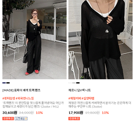
[MADE] 로파이 배색 트랙 팬츠
체르니 딥V넥 니트
#핀터감성 #외국언니느낌
#체형커버 #살안타템
'트랙팬츠'의 편안함을 멋스럽게 풀어냈어요 어딘가
체형은 자연스럽게 커버하면서 분위기는 은은하게 더
힙해보이고 세련미가 담긴 팬츠! (2color / M,L)
해주는 꾸안꾸 니트 (3color)
30,600원
34,000원
10%
17,900원
19,800원
10%