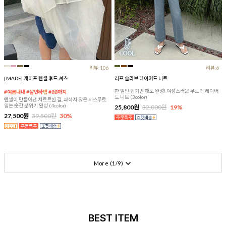
리뷰:106
리뷰:6
[MADE] 케이프 텐셀 후드 셔츠
리프 슬라브 레이어드 니트
한 벌만 입기만 해도 완성! 여성스러운 무드의 레이어
#여름내내 #살안타템 #88까지
드 니트 (3color)
텐셀이 만들어낸 차르르한 결, 과하지 않은 시스루로
입는 순간 분위기 완성 (4color)
25,800원
32,000원
19%
27,500원
39,500원
30%
More (
1
/
9
)
BEST ITEM