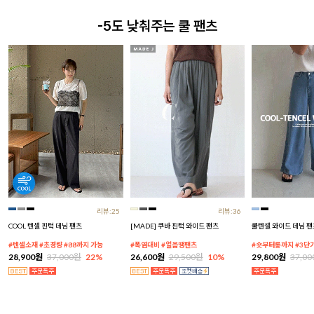
-5도 낮춰주는 쿨 팬츠
리뷰:25
리뷰:36
COOL 텐셀 핀턱 데님 팬츠
[MADE] 쿠바 핀턱 와이드 팬츠
쿨텐셀 와이드 데님 팬
#텐셀소재 #초경량 #88까지 가능
#폭염대비 #얼음땡팬츠
#숏부터롱까지 #3단
28,900원
37,000원
22%
26,600원
29,500원
10%
29,800원
37,0