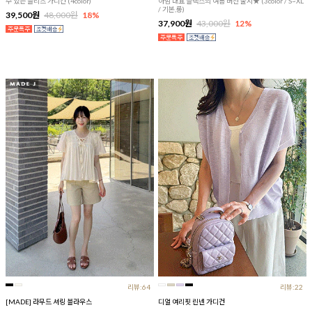
수 있는 플리츠 가디건 (4color)
아맘 대표 슬랙스의 여름 버전 출시★ (3color / S~XL
/ 기본,롱)
39,500원
48,000원
18%
37,900원
43,000원
12%
리뷰:64
리뷰:22
[MADE] 라무드 셔링 블라우스
디얼 여리핏 린넨 가디건