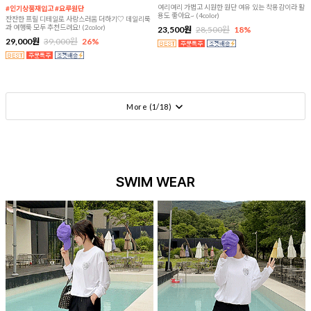
여리여리 가볍고 시원한 원단 여유 있는 착용감이라 활
#인기상품재입고 #요루원단
용도 좋아요~ (4color)
잔잔한 프릴 디테일로 사랑스러움 더하기♡ 데일리룩
과 여행룩 모두 추천드려요! (2color)
23,500원
28,500원
18%
29,000원
39,000원
26%
More (
1
/
18
)
SWIM WEAR