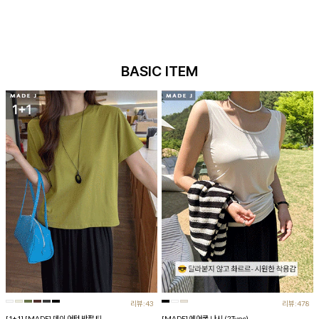
BASIC ITEM
리뷰:43
리뷰:478
[1+1] [MADE] 데이 어텀 반팔 티
[MADE] 에어쿨 나시 (2Type)