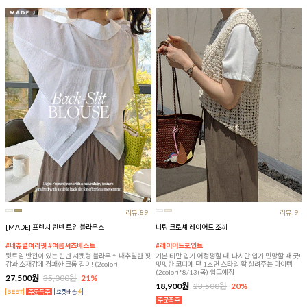
리뷰:89
리뷰:9
[MADE] 프렌치 린넨 트임 블라우스
니팅 크로셰 레이어드 조끼
#네츄럴여리핏 #여름셔츠베스트
#레이어드포인트
뒷트임 반전이 있는 린넨 셔켓형 블라우스 내추럴한 핏
기본 티만 입기 어정쩡할 때, 나시만 입기 민망할 때 굿!
감과 소재감에 경쾌한 크롭 길이! (2color)
밋밋한 코디에 단 1초면 스타일 확 살려주는 아이템
(2color)*8/13(목) 입고예정
27,500원
35,000원
21%
18,900원
23,500원
20%