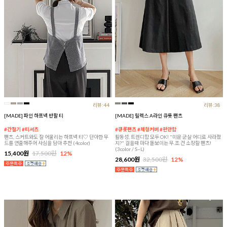
리뷰:44
리뷰:38
[MADE] 파인 하프넥 반팔 티
[MADE] 릴렉스 A라인 큐롯 팬츠
#간절기 #티셔츠
#큐롯팬츠 #체형커버 #편안함
팬츠, 스커트와도 잘 어울리는 하프넥 티♡ 단아한 무
활동성, 트렌디함 모두 OK! "미운 군살 어디로 사라졌
드를 연출해주어 사심을 담아 추천 (4color)
지?" 걸을때 마다 돋보이는 무.조.건 소장할 팬츠!
(3color / S~L)
15,400원
17,500원
12%
28,600원
32,500원
12%