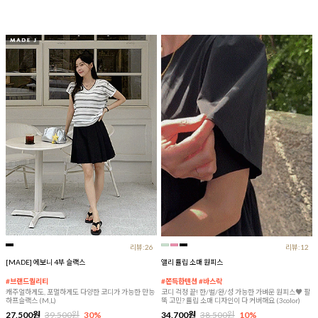
리뷰:26
리뷰:12
[MADE] 에보니 4부 슬랙스
앨리 튤립 소매 원피스
#브랜드퀄리티
#쫀득한텐션 #바스락
캐주얼하게도, 포멀하게도 다양한 코디가 가능한 만능
코디 걱정 끝! 한/벌/완/성 가능한 가벼운 원피스♥ 팔
하프슬랙스 (M,L)
뚝 고민? 튤립 소매 디자인이 다 커버해요 (3color)
27,500원
39,500원
30%
34,700원
38,500원
10%