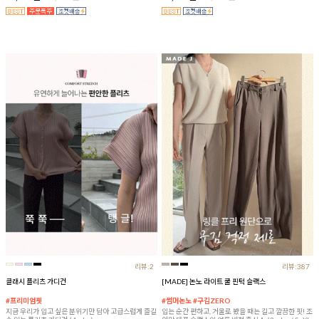
리뷰:2
리뷰:387
클래시 플리츠 가디건
[MADE] 논노 라이트 쿨 핀턱 슬랙스
#프리미엄핏
#썸머논노 #구김ZERO
지금 우리가 입고 싶은 분위기만 담아 고급스럽게 즐길
입는 순간 편하고, 거울로 봤을 때는 길고 깔끔한 핏! 조