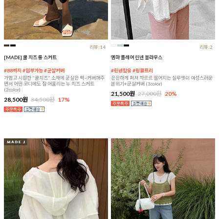
리뷰:14
리뷰:2
[MADE] 쿨 치즈 롱 스커트
엠마 플레어 린넨 블라우스
#88까지 #임부가능 #군살커버
#린넨함유 #링클프리
가볍고 시원한 "쿨치즈" 소재에 군살은 싹~커버해주
은은하게 퍼져 차르르 떨어지는 실루엣이 여성스러운
면서 어떤 코디에도 잘 어울리는 뉴 치즈 스커트
분위기+군살커버 (3color)
(2color)
21,500원
27,000원
20%
28,500원
34,500원
17%