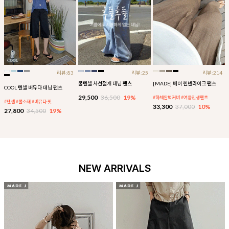
리뷰:83
리뷰:25
리뷰:214
쿨텐셀 사선절개 데님 팬츠
[MADE] 베이 린넨라이크 팬츠
COOL 텐셀 버뮤다 데님 팬츠
29,500
36,500
19%
#하체완벽커버 #여름인생팬츠
#텐셀 #쿨소재 #버뮤다 핏
33,300
37,000
10%
27,800
34,500
19%
NEW ARRIVALS