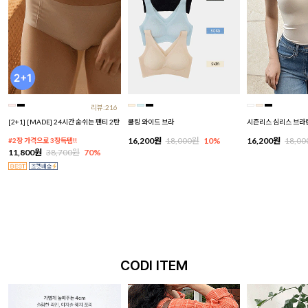
리뷰:216
[2+1] [MADE] 24시간 숨쉬는 팬티 2탄
쿨링 와이드 브라
시즌리스 심리스 브라
16,200원
18,000원
10%
16,200원
18,0
#2장 가격으로 3장득템!!
11,800원
38,700원
70%
CODI ITEM