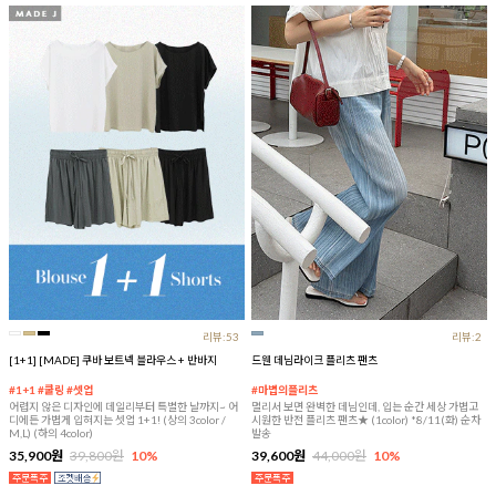
리뷰:53
리뷰:2
[1+1] [MADE] 쿠바 보트넥 블라우스 + 반바지
드웬 데님라이크 플리츠 팬츠
#1+1 #쿨링 #셋업
#마법의플리츠
어렵지 않은 디자인에 데일리부터 특별한 날까지~ 어
멀리서 보면 완벽한 데님인데, 입는 순간 세상 가볍고
디에든 가볍게 입혀지는 셋업 1+1! (상의 3color /
시원한 반전 플리츠 팬츠★ (1color) *8/11(화) 순차
M,L) (하의 4color)
발송
35,900원
39,800원
10%
39,600원
44,000원
10%