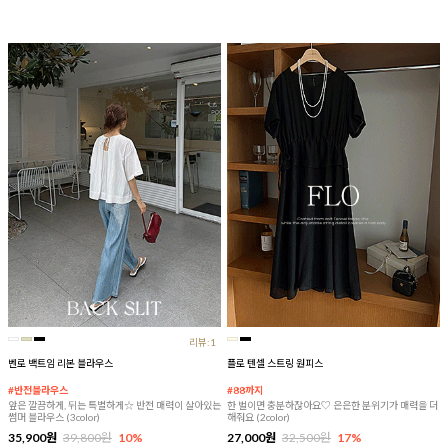
리뷰:1
벤로 백트임 리본 블라우스
플로 텐셀 스트링 원피스
#반전블라우스
#88까지
앞은 깔끔하게, 뒤는 특별하게☆ 반전 매력이 살아있는
한 벌이면 충분하잖아요♡ 은은한 분위기가 매력을 더
썸머 블라우스 (3color)
해줘요 (2color)
35,900원
39,800원
10%
27,000원
32,500원
17%