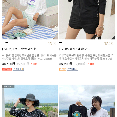
리뷰:31
리뷰:252
[JVERA] 위켄드 맨투맨 래쉬가드
[JVERA] 매쉬 짚업 래쉬가드
이너브라탑 일체형 특허받은 올인원 래쉬가드 쾌속흡
리뷰극찬,독보적 판매량! 은은한 포인트 매쉬,노출 부
수&건조 세계1위 크레오라 원단! (M,L / 2color)
담 제로 군살커버하고 라인 살려주는 짚업! (M~XL)
44,600원
49,500원
10%
35,900원
39,800원
10%