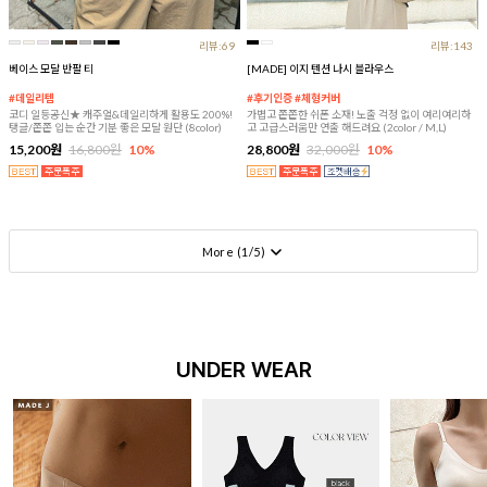
리뷰:69
리뷰:143
베이스 모달 반팔 티
[MADE] 이지 텐션 나시 블라우스
#데일리템
#후기인증 #체형커버
코디 일등공신★ 캐주얼&데일리하게 활용도 200%!
가볍고 쫀쫀한 쉬폰 소재! 노출 걱정 없이 여리여리하
탱글/쫀쫀 입는 순간 기분 좋은 모달 원단 (8color)
고 고급스러움만 연출 해드려요 (2color / M,L)
15,200원
16,800원
10%
28,800원
32,000원
10%
More (
1
/
5
)
UNDER WEAR