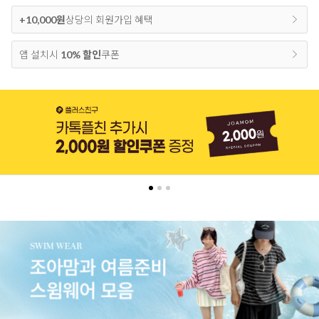
+10,000원
상당의 회원가입 혜택
앱 설치시
10% 할인
쿠폰