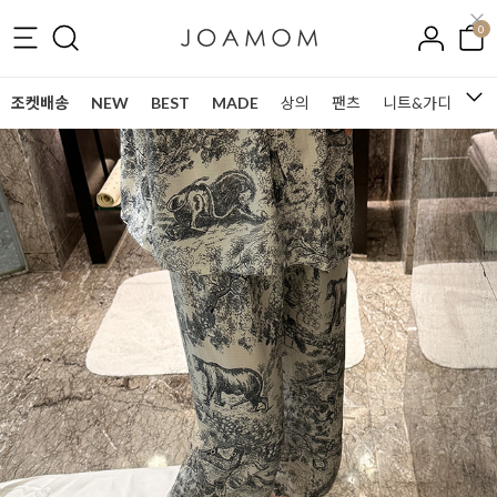
0
조켓배송
NEW
BEST
MADE
상의
팬츠
니트&가디건