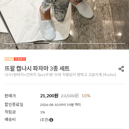
뜨왈 캡나시 파자마 3종 세트
나시+반바지+긴바지 3pcs구성! 브라 착용없이 편하고 고급지게 (4color)
21,200
원
23,500
원
10%
판매가
할인종료일
2026-08-10 09시 59분 까지
적립금
1%
배송비
(조건)