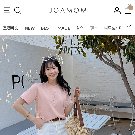
0
조켓배송
NEW
BEST
MADE
상의
팬츠
니트&가디건