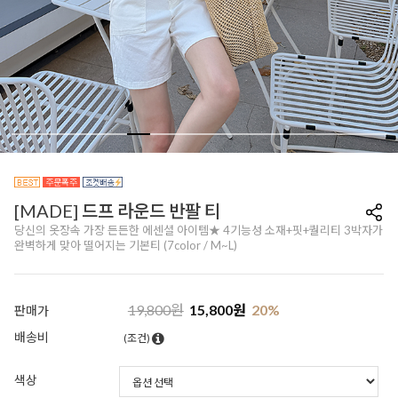
[MADE] 드프 라운드 반팔 티
당신의 옷장속 가장 든든한 에센셜 아이템★ 4기능성 소재+핏+퀄리티 3박자가
완벽하게 맞아 떨어지는 기본티 (7color / M~L)
19,800
원
15,800
원
20
%
판매가
배송비
(조건)
색상