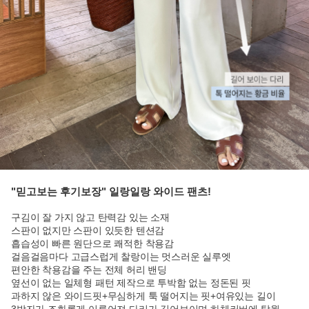
"믿고보는 후기보장" 일랑일랑 와이드 팬츠!
구김이 잘 가지 않고 탄력감 있는 소재
스판이 없지만 스판이 있듯한 텐션감
흡습성이 빠른 원단으로 쾌적한 착용감
걸음걸음마다 고급스럽게 찰랑이는 멋스러운 실루엣
편안한 착용감을 주는 전체 허리 밴딩
옆선이 없는 일체형 패턴 제작으로 투박함 없는 정돈된 핏
과하지 않은 와이드핏+무심하게 툭 떨어지는 핏+여유있는 길이
3박자가 조화롭게 이루어져 다리가 길어보이며 하체커버에 탁월