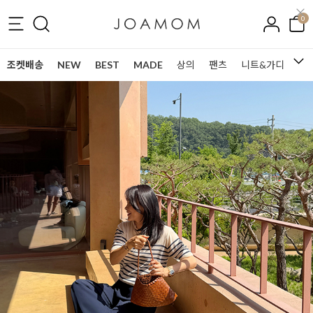
0
조켓배송
NEW
BEST
MADE
상의
팬츠
니트&가디건