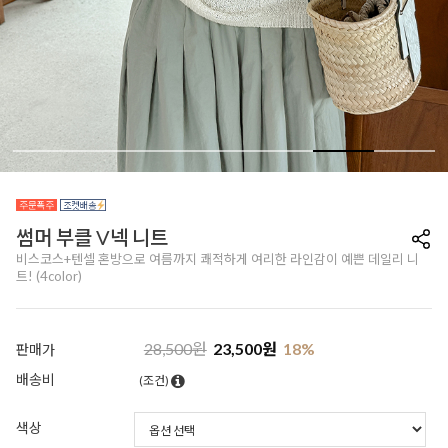
썸머 부클 V넥 니트
비스코스+텐셀 혼방으로 여름까지 쾌적하게 여리한 라인감이 예쁜 데일리 니
트! (4color)
28,500
원
23,500
원
18
%
판매가
배송비
(조건)
색상