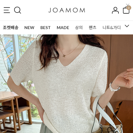
0
조켓배송
NEW
BEST
MADE
상의
팬츠
니트&가디건