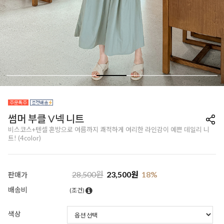
썸머 부클 V넥 니트
비스코스+텐셀 혼방으로 여름까지 쾌적하게 여리한 라인감이 예쁜 데일리 니
트! (4color)
28,500
원
23,500
원
18
%
판매가
배송비
(조건)
색상