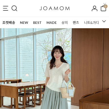
0
조켓배송
NEW
BEST
MADE
상의
팬츠
니트&가디건