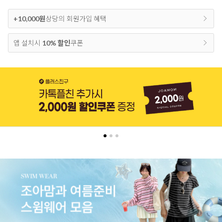
+10,000원
상당의 회원가입 혜택
앱 설치시
10% 할인
쿠폰