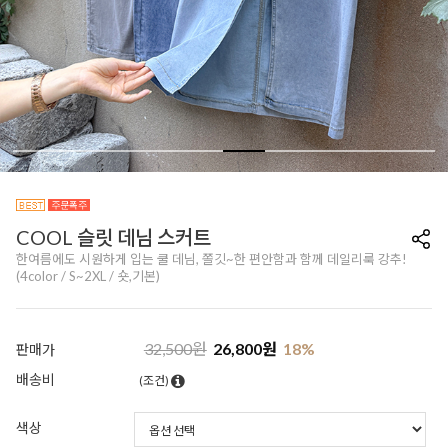
COOL 슬릿 데님 스커트
한여름에도 시원하게 입는 쿨 데님, 쫄깃~한 편안함과 함께 데일리룩 강추!
(4color / S~2XL / 숏,기본)
32,500
원
26,800
원
18
%
판매가
배송비
(조건)
색상