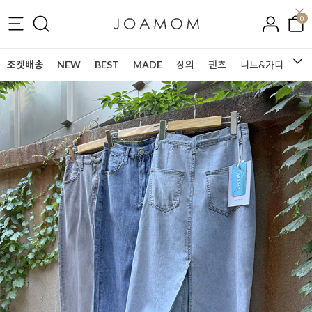
0
조켓배송
NEW
BEST
MADE
상의
팬츠
니트&가디건