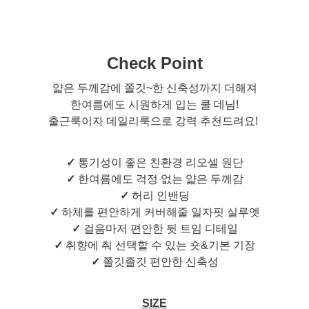
Check Point
얇은 두께감에 쫄깃~한 신축성까지 더해져
한여름에도 시원하게 입는 쿨 데님!
출근룩이자 데일리룩으로 강력 추천드려요!
✓
통기성이 좋은 친환경 리오셀 원단
✓
한여름에도 걱정 없는 얇은 두께감
✓
허리 인밴딩
✓
하체를 편안하게 커버해줄 일자핏 실루엣
✓
걸음마저 편안한 뒷 트임 디테일
✓
취향에 춰 선택할 수 있는 숏&기본 기장
✓
쫄깃졸깃 편안한 신축성
SIZE