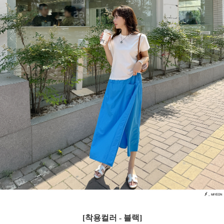
[착용컬러 - 블랙]