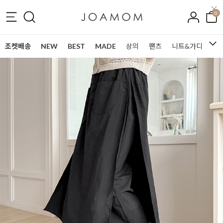
0
조켓배송
NEW
BEST
MADE
상의
팬츠
니트&가디건