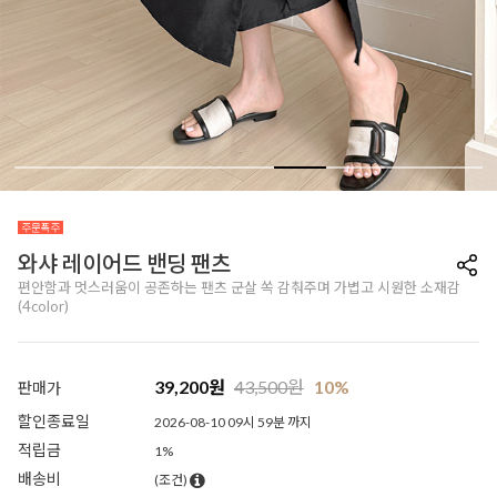
와샤 레이어드 밴딩 팬츠
편안함과 멋스러움이 공존하는 팬츠 군살 쏙 감춰주며 가볍고 시원한 소재감
(4color)
39,200
원
43,500
원
10%
판매가
할인종료일
2026-08-10 09시 59분 까지
적립금
1%
배송비
(조건)