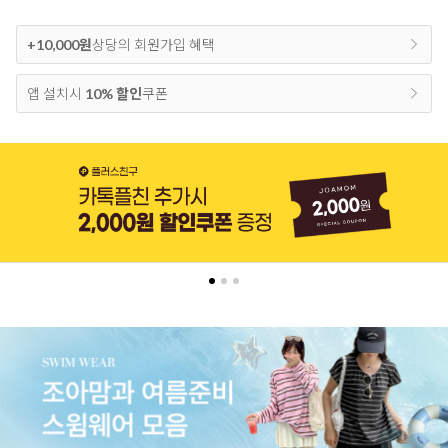
+10,000원
상당의 회원가입 혜택
앱 설치시
10% 할인
쿠폰