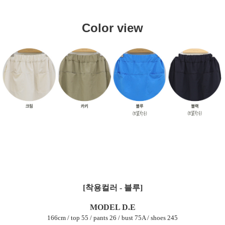
Color view
[착용컬러 - 블루]
MODEL D.E
166cm / top 55 / pants 26 / bust 75A / shoes 245