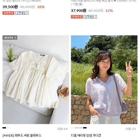
수 있는 플리츠 가디건 (4color)
아맘 대표 슬랙스의 여름 버전 출시★ (3color / S~XL
/ 기본,롱)
39,500원
48,000원
18%
37,900원
43,000원
12%
리뷰:64
리뷰:22
[MADE] 라무드 셔링 블라우스
디얼 여리핏 린넨 가디건