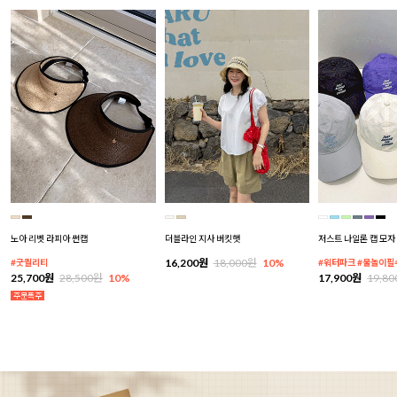
노아 리벳 라피아 썬캡
더블라인 지사 버킷햇
저스트 나일론 캡 모자
16,200원
18,000원
10%
#굿퀄리티
#워터파크 #물놀이필
25,700원
28,500원
10%
17,900원
19,8