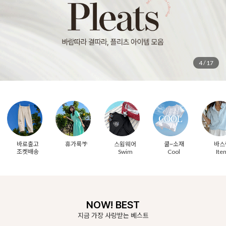
5
/
17
바로출고
휴가룩🌴
스윔웨어
쿨~소재
바스
조켓배송
Swim
Cool
Ite
NOW! BEST
지금 가장 사랑받는 베스트