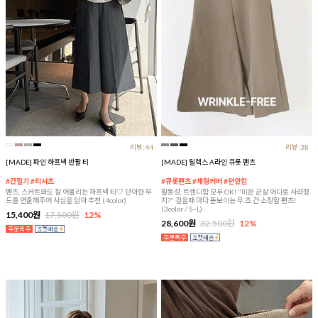
리뷰:44
리뷰:38
[MADE] 파인 하프넥 반팔 티
[MADE] 릴렉스 A라인 큐롯 팬츠
#간절기 #티셔츠
#큐롯팬츠 #체형커버 #편안함
팬츠, 스커트와도 잘 어울리는 하프넥 티♡ 단아한 무
활동성, 트렌디함 모두 OK! "미운 군살 어디로 사라졌
드를 연출해주어 사심을 담아 추천 (4color)
지?" 걸을때 마다 돋보이는 무.조.건 소장할 팬츠!
(3color / S~L)
15,400원
17,500원
12%
28,600원
32,500원
12%