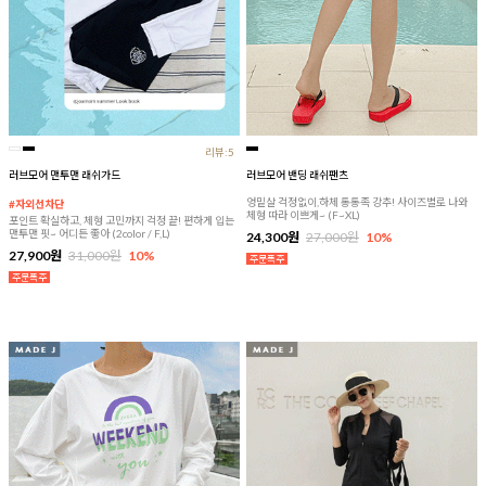
리뷰:5
러브모어 맨투맨 래쉬가드
러브모어 밴딩 래쉬팬츠
엉밑살 걱정없이,하체 통통족 강추! 사이즈별로 나와
#자외선차단
체형 따라 이쁘게~ (F~XL)
포인트 확실하고, 체형 고민까지 걱정 끝! 편하게 입는
맨투맨 핏~ 어디든 좋아 (2color / F,L)
24,300원
27,000원
10%
27,900원
31,000원
10%