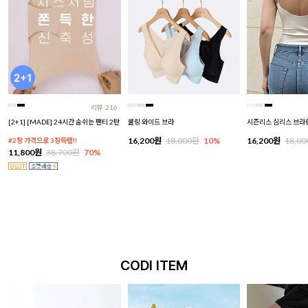
리뷰:216
[2+1] [MADE] 24시간 숨쉬는 팬티 2탄
쿨링 와이드 브라
시즌리스 심리스 브라
16,200원
18,000원
10%
16,200원
18,0
#2장 가격으로 3장득템!!
11,800원
38,700원
70%
CODI ITEM