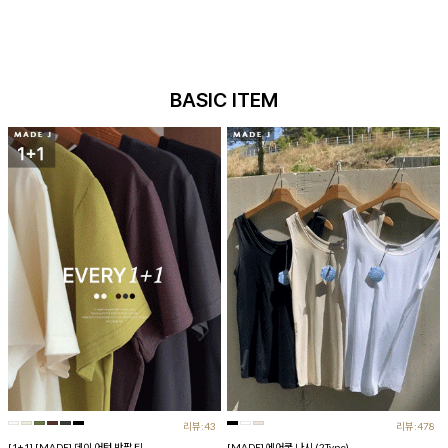
BASIC ITEM
리뷰:43
리뷰:478
[1+1] [MADE] 데이 어텀 반팔 티
[MADE] 에어쿨 나시 (2Type)