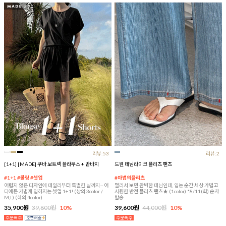
리뷰:53
리뷰:2
[1+1] [MADE] 쿠바 보트넥 블라우스 + 반바지
드웬 데님라이크 플리츠 팬츠
#1+1 #쿨링 #셋업
#마법의플리츠
어렵지 않은 디자인에 데일리부터 특별한 날까지~ 어
멀리서 보면 완벽한 데님인데, 입는 순간 세상 가볍고
디에든 가볍게 입혀지는 셋업 1+1! (상의 3color /
시원한 반전 플리츠 팬츠★ (1color) *8/11(화) 순차
M,L) (하의 4color)
발송
35,900원
39,800원
10%
39,600원
44,000원
10%