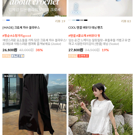
리뷰:19
리뷰:83
[MADE] 크로셰 자수 블라우스
COOL 텐셀 버뮤다 데님 팬츠
#청순 #소장가치good
#텐셀 #쿨소재 #버뮤다 핏
여성스러운 요소들을 가득 담은 크로셰 자수 블라우스!
입는 순간 느껴지는 찰랑찰랑~후들후들 가볍고 유연
조아맘과 사랑스러운 썸머룩 즐겨보세요 (2color)
하고 시원한 터치감의 [텐셀] 데님 (5color)
26,800원
43,000원
38%
27,800원
34,500원
19%