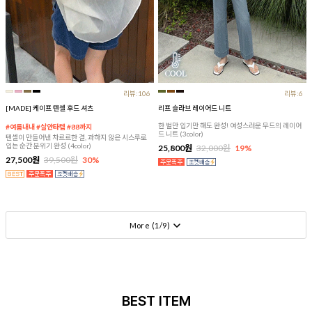
리뷰:106
리뷰:6
[MADE] 케이프 텐셀 후드 셔츠
리프 슬라브 레이어드 니트
한 벌만 입기만 해도 완성! 여성스러운 무드의 레이어
#여름내내 #살안타템 #88까지
드 니트 (3color)
텐셀이 만들어낸 차르르한 결, 과하지 않은 시스루로
입는 순간 분위기 완성 (4color)
25,800원
32,000원
19%
27,500원
39,500원
30%
More (
1
/
9
)
BEST ITEM