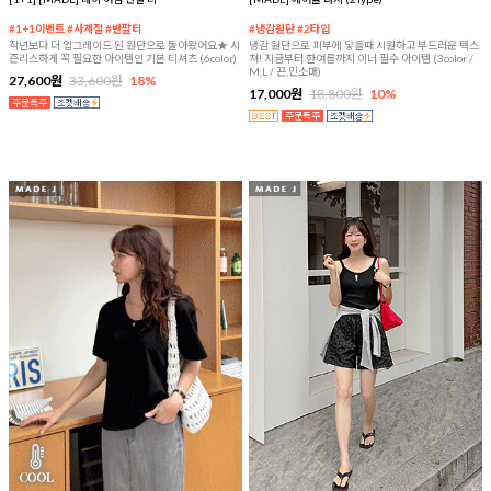
#1+1이벤트 #사계절 #반팔티
#냉감원단 #2타입
작년보다 더 업그레이드 된 원단으로 돌아왔어요★ 시
냉감 원단으로 피부에 닿을때 시원하고 부드러운 텍스
즌리스하게 꼭 필요한 아이템인 기본 티셔츠 (6color)
쳐! 지금부터 한여름까지 이너 필수 아이템 (3color /
M,L / 끈,민소매)
27,600원
33,600원
18%
17,000원
18,800원
10%