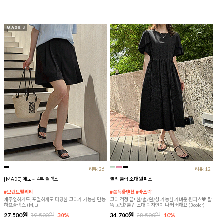
리뷰:26
리뷰:12
[MADE] 에보니 4부 슬랙스
앨리 튤립 소매 원피스
#브랜드퀄리티
#쫀득한텐션 #바스락
캐주얼하게도, 포멀하게도 다양한 코디가 가능한 만능
코디 걱정 끝! 한/벌/완/성 가능한 가벼운 원피스♥ 팔
하프슬랙스 (M,L)
뚝 고민? 튤립 소매 디자인이 다 커버해요 (3color)
27,500원
39,500원
30%
34,700원
38,500원
10%