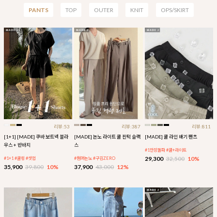
PANTS
TOP
OUTER
KNIT
OPS/SKIRT
리뷰:53
리뷰:387
리뷰:811
[1+1] [MADE] 쿠바 보트넥 블라
[MADE] 논노 라이트 쿨 핀턱 슬랙
[MADE] 쿨 라인 배기 팬츠
우스 + 반바지
스
#1만장돌파 #쿨+라이트
29,300
32,500
10%
#1+1 #쿨링 #셋업
#썸머논노 #구김ZERO
35,900
39,800
10%
37,900
43,000
12%