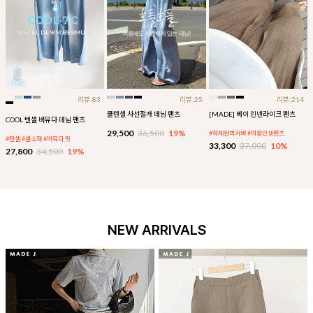
리뷰:83
리뷰:25
리뷰:214
쿨텐셀 사선절개 데님 팬츠
[MADE] 베이 린넨라이크 팬츠
COOL 텐셀 버뮤다 데님 팬츠
29,500
36,500
19%
#하체완벽커버 #여름인생팬츠
#텐셀 #쿨소재 #버뮤다 핏
33,300
37,000
10%
27,800
34,500
19%
NEW ARRIVALS