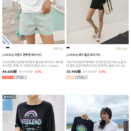
리뷰:31
리뷰:252
[JVERA] 위켄드 맨투맨 래쉬가드
[JVERA] 매쉬 짚업 래쉬가드
이너브라탑 일체형 특허받은 올인원 래쉬가드 쾌속흡
리뷰극찬,독보적 판매량! 은은한 포인트 매쉬,노출 부
수&건조 세계1위 크레오라 원단! (M,L / 2color)
담 제로 군살커버하고 라인 살려주는 짚업! (M~XL)
44,600원
49,500원
10%
35,900원
39,800원
10%