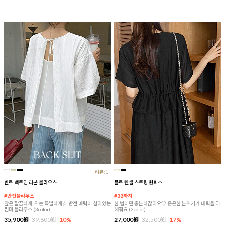
리뷰:1
벤로 백트임 리본 블라우스
플로 텐셀 스트링 원피스
#반전블라우스
#88까지
앞은 깔끔하게, 뒤는 특별하게☆ 반전 매력이 살아있는
한 벌이면 충분하잖아요♡ 은은한 분위기가 매력을 더
썸머 블라우스 (3color)
해줘요 (2color)
35,900원
39,800원
10%
27,000원
32,500원
17%