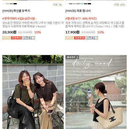
리뷰:96
리뷰:436
[MADE] 파인쿨 유넥 티
[MADE] 라포 캡 나시
#앗차가워티 #입는순간시원~
#캡내장 #77~88(L사이즈)
입는순간 청량감 가득한 베이직 U넥 티 여름 기본티 걱
속옷 걱정 NO, 안쪽에 숨겨진 내장패드! 부드럽고 쫀
정없이 시원하게 착용하세요! (4color)
쫀하게 제작된 캡 나시 티 (7color / M,L / 크롭,기본)
20,300원
22,500원
10%
17,900원
19,800원
10%