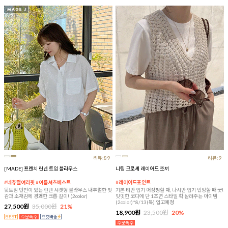
리뷰:89
리뷰:9
[MADE] 프렌치 린넨 트임 블라우스
니팅 크로셰 레이어드 조끼
#네츄럴여리핏 #여름셔츠베스트
#레이어드포인트
뒷트임 반전이 있는 린넨 셔켓형 블라우스 내추럴한 핏
기본 티만 입기 어정쩡할 때, 나시만 입기 민망할 때 굿!
감과 소재감에 경쾌한 크롭 길이! (2color)
밋밋한 코디에 단 1초면 스타일 확 살려주는 아이템
(2color)*8/13(목) 입고예정
27,500원
35,000원
21%
18,900원
23,500원
20%