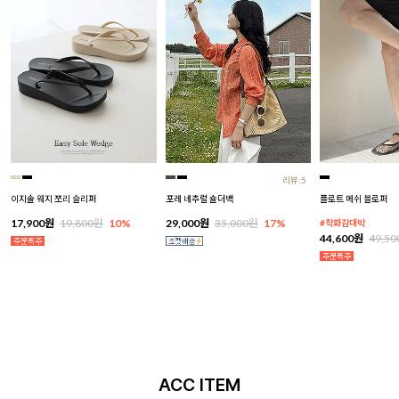
리뷰:5
이지솔 웨지 쪼리 슬리퍼
포레 네추럴 숄더백
플로트 메쉬 블로퍼
17,900원
19,800원
10%
29,000원
35,000원
17%
#착화감대박
44,600원
49,5
ACC ITEM