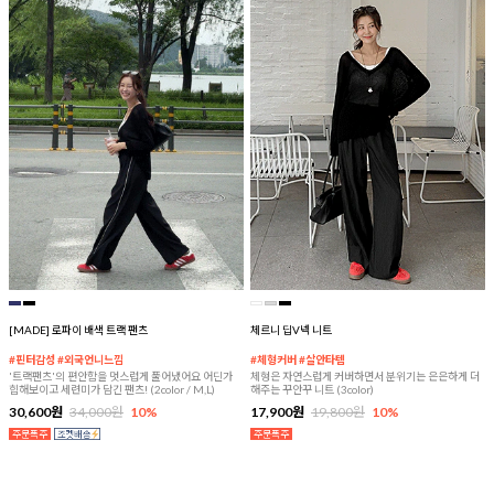
[MADE] 로파이 배색 트랙 팬츠
체르니 딥V넥 니트
#핀터감성 #외국언니느낌
#체형커버 #살안타템
'트랙팬츠'의 편안함을 멋스럽게 풀어냈어요 어딘가
체형은 자연스럽게 커버하면서 분위기는 은은하게 더
힙해보이고 세련미가 담긴 팬츠! (2color / M,L)
해주는 꾸안꾸 니트 (3color)
30,600원
34,000원
10%
17,900원
19,800원
10%