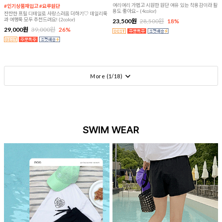
여리여리 가볍고 시원한 원단 여유 있는 착용감이라 활
#인기상품재입고 #요루원단
용도 좋아요~ (4color)
잔잔한 프릴 디테일로 사랑스러움 더하기♡ 데일리룩
과 여행룩 모두 추천드려요! (2color)
23,500원
28,500원
18%
29,000원
39,000원
26%
More (
1
/
18
)
SWIM WEAR