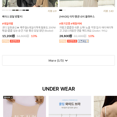
리뷰:69
리뷰:143
베이스 모달 반팔 티
[MADE] 이지 텐션 나시 블라우스
#데일리템
#후기인증 #체형커버
코디 일등공신★ 캐주얼&데일리하게 활용도 200%!
가볍고 쫀쫀한 쉬폰 소재! 노출 걱정 없이 여리여리하
탱글/쫀쫀 입는 순간 기분 좋은 모달 원단 (8color)
고 고급스러움만 연출 해드려요 (2color / M,L)
15,200원
16,800원
10%
28,800원
32,000원
10%
More (
1
/
5
)
UNDER WEAR