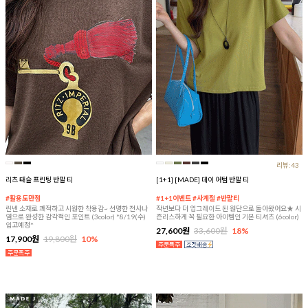
리뷰:43
리츠 태슬 프린팅 반팔 티
[1+1] [MADE] 데이 어텀 반팔 티
#활용도만점
#1+1이벤트 #사계절 #반팔티
린넨 소재로 쾌적하고 시원한 착용감~ 선명한 전사나
작년보다 더 업그레이드 된 원단으로 돌아왔어요★ 시
염으로 완성한 감각적인 포인트 (3color) *8/19(수)
즌리스하게 꼭 필요한 아이템인 기본 티셔츠 (6color)
입고예정*
27,600원
33,600원
18%
17,900원
19,800원
10%