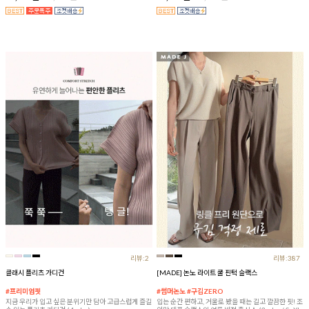
리뷰:2
리뷰:387
클래시 플리츠 가디건
[MADE] 논노 라이트 쿨 핀턱 슬랙스
#프리미엄핏
#썸머논노 #구김ZERO
지금 우리가 입고 싶은 분위기만 담아 고급스럽게 즐길
입는 순간 편하고, 거울로 봤을 때는 길고 깔끔한 핏! 조