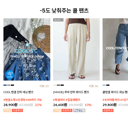
-5도 낮춰주는 쿨 팬츠
리뷰:25
리뷰:36
COOL 텐셀 핀턱 데님 팬츠
[MADE] 쿠바 핀턱 와이드 팬츠
쿨텐셀 와이드 데님 팬
#텐셀소재 #초경량 #88까지 가능
#폭염대비 #얼음땡팬츠
#숏부터롱까지 #3단
28,900원
37,000원
22%
26,600원
29,500원
10%
29,800원
37,0