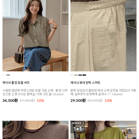
메이브 롤업 링클 셔츠
레이나 와샤 핀턱 스커트
시원한 원단에 자연스러운 링클 가공 소재~ 롤업 디자
몸에 감김없이 쿨링한 와샤 소재 요척을 아낌없이 사용
인으로 신경 쓰이는 팔뚝살, 이제 고민 끝! (2color)
해, 실루엣이 또렷하게 살아나~♡ (4color)
24,300원
27,000원
10%
29,300원
32,500원
10%