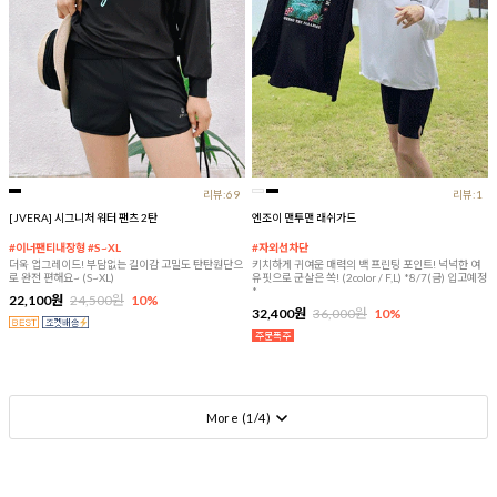
리뷰:69
리뷰:1
[JVERA] 시그니처 워터 팬츠 2탄
엔조이 맨투맨 래쉬가드
#이너팬티내장형 #S~XL
#자외선차단
더욱 업그레이드! 부담없는 길이감 고밀도 탄탄원단으
키치하게 귀여운 매력의 백 프린팅 포인트! 넉넉한 여
로 완전 편해요~ (S~XL)
유핏으로 군살은 쏙! (2color / F,L) *8/7(금) 입고예정
*
22,100원
24,500원
10%
32,400원
36,000원
10%
More (
1
/
4
)