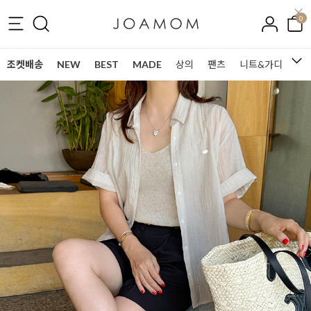
0
조켓배송
NEW
BEST
MADE
상의
팬츠
니트&가디건