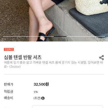
심볼 텐셀 반팔 셔츠
여름에 입기 좋은 얇고 가벼운 텐셀 셔츠 몸에 감기지 않는 시원함, 입어보면 바
로~ (3color)
32,500
원
판매가
적립금
1%
배송비
(조건)