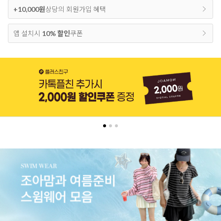
+10,000원
상당의 회원가입 혜택
앱 설치시
10% 할인
쿠폰