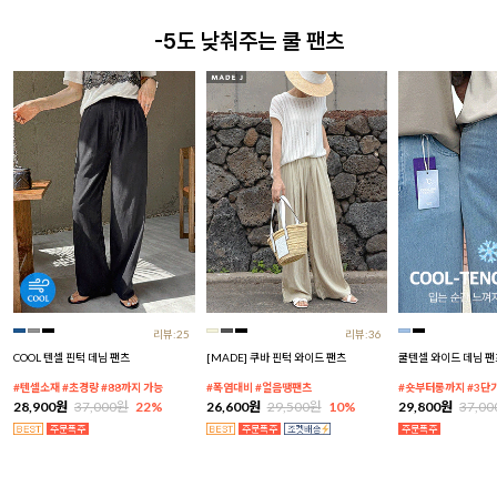
-5도 낮춰주는 쿨 팬츠
리뷰:25
리뷰:36
COOL 텐셀 핀턱 데님 팬츠
[MADE] 쿠바 핀턱 와이드 팬츠
쿨텐셀 와이드 데님 팬
#텐셀소재 #초경량 #88까지 가능
#폭염대비 #얼음땡팬츠
#숏부터롱까지 #3단
28,900원
37,000원
22%
26,600원
29,500원
10%
29,800원
37,0