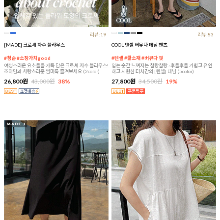
리뷰:19
리뷰:83
[MADE] 크로셰 자수 블라우스
COOL 텐셀 버뮤다 데님 팬츠
#청순 #소장가치good
#텐셀 #쿨소재 #버뮤다 핏
여성스러운 요소들을 가득 담은 크로셰 자수 블라우스!
입는 순간 느껴지는 찰랑찰랑~후들후들 가볍고 유연
조아맘과 사랑스러운 썸머룩 즐겨보세요 (2color)
하고 시원한 터치감의 [텐셀] 데님 (5color)
26,800원
43,000원
38%
27,800원
34,500원
19%