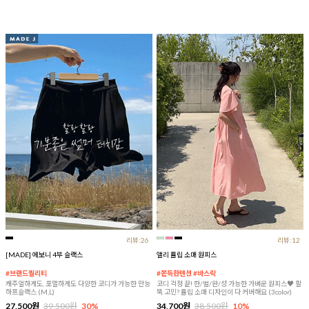
리뷰:26
리뷰:12
[MADE] 에보니 4부 슬랙스
앨리 튤립 소매 원피스
#브랜드퀄리티
#쫀득한텐션 #바스락
캐주얼하게도, 포멀하게도 다양한 코디가 가능한 만능
코디 걱정 끝! 한/벌/완/성 가능한 가벼운 원피스♥ 팔
하프슬랙스 (M,L)
뚝 고민? 튤립 소매 디자인이 다 커버해요 (3color)
27,500원
39,500원
30%
34,700원
38,500원
10%