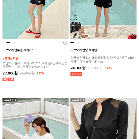
리뷰:5
러브모어 맨투맨 래쉬가드
러브모어 밴딩 래쉬팬츠
엉밑살 걱정없이,하체 통통족 강추! 사이즈별로 나와
#자외선차단
체형 따라 이쁘게~ (F~XL)
포인트 확실하고, 체형 고민까지 걱정 끝! 편하게 입는
맨투맨 핏~ 어디든 좋아 (2color / F,L)
24,300원
27,000원
10%
27,900원
31,000원
10%