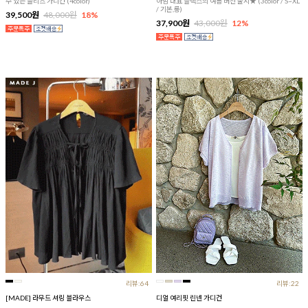
수 있는 플리츠 가디건 (4color)
아맘 대표 슬랙스의 여름 버전 출시★ (3color / S~XL
/ 기본,롱)
39,500원
48,000원
18%
37,900원
43,000원
12%
리뷰:64
리뷰:22
[MADE] 라무드 셔링 블라우스
디얼 여리핏 린넨 가디건