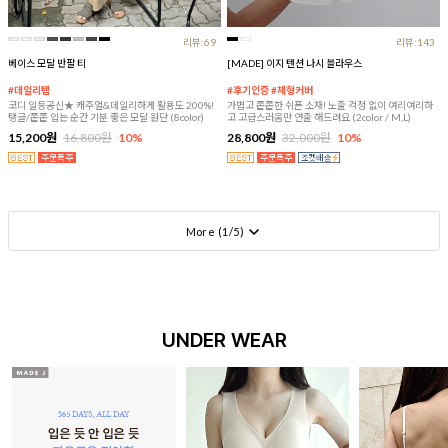
리뷰:69
리뷰:143
베이스 모달 반팔 티
[MADE] 이지 텐션 나시 블라우스
#데일리템
#후기인증 #체형커버
코디 일등공신★ 캐주얼&데일리하게 활용도 200%!
가볍고 쫀쫀한 쉬폰 소재! 노출 걱정 없이 여리여리하
탱글/쫀쫀 입는 순간 기분 좋은 모달 원단 (8color)
고 고급스러움만 연출 해드려요 (2color / M,L)
15,200원
16,800원
10%
28,800원
32,000원
10%
More (
1
/
5
)
UNDER WEAR