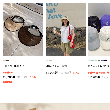
노아 리벳 라피아 썬캡
더블라인 지사 버킷햇
저스트 나일론 캡 모자
16,200원
18,000원
10%
#굿퀄리티
#워터파크 #물놀이필
25,700원
28,500원
10%
17,900원
19,8