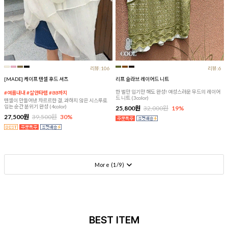
리뷰:106
리뷰:6
[MADE] 케이프 텐셀 후드 셔츠
리프 슬라브 레이어드 니트
한 벌만 입기만 해도 완성! 여성스러운 무드의 레이어
#여름내내 #살안타템 #88까지
드 니트 (3color)
텐셀이 만들어낸 차르르한 결, 과하지 않은 시스루로
입는 순간 분위기 완성 (4color)
25,800원
32,000원
19%
27,500원
39,500원
30%
More (
1
/
9
)
BEST ITEM