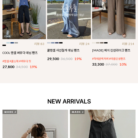
리뷰:83
리뷰:24
리뷰:214
쿨텐셀 사선절개 데님 팬츠
[MADE] 베이 린넨라이크 팬츠
COOL 텐셀 버뮤다 데님 팬츠
29,500
36,500
19%
#하체완벽커버 #여름인생팬츠
#텐셀 #쿨소재 #버뮤다 핏
33,300
37,000
10%
27,800
34,500
19%
NEW ARRIVALS