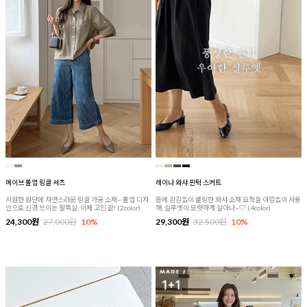
메이브 롤업 링클 셔츠
레이나 와샤 핀턱 스커트
시원한 원단에 자연스러운 링클 가공 소재~ 롤업 디자
몸에 감김없이 쿨링한 와샤 소재 요척을 아낌없이 사용
인으로 신경 쓰이는 팔뚝살, 이제 고민 끝! (2color)
해, 실루엣이 또렷하게 살아나~♡ (4color)
24,300원
27,000원
10%
29,300원
32,500원
10%