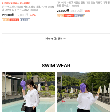
여리여리 가볍고 시원한 원단 여유 있는 착용감이라 활
#인기상품재입고 #요루원단
용도 좋아요~ (4color)
잔잔한 프릴 디테일로 사랑스러움 더하기♡ 데일리룩
과 여행룩 모두 추천드려요! (2color)
23,500원
28,500원
18%
29,000원
39,000원
26%
More (
1
/
18
)
SWIM WEAR