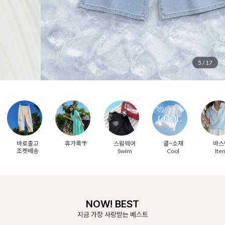
6
/
17
바로출고
휴가룩🌴
스윔웨어
쿨~소재
바스
조켓배송
Swim
Cool
Ite
NOW! BEST
지금 가장 사랑받는 베스트