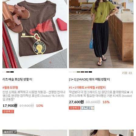
리뷰:43
리츠 태슬 프린팅 반팔 티
[1+1] [MADE] 데이 어텀 반팔 티
#활용도만점
#1+1이벤트 #사계절 #반팔티
린넨 소재로 쾌적하고 시원한 착용감~ 선명한 전사나
작년보다 더 업그레이드 된 원단으로 돌아왔어요★ 시
염으로 완성한 감각적인 포인트 (3color) *8/19(수)
즌리스하게 꼭 필요한 아이템인 기본 티셔츠 (6color)
입고예정*
27,600원
33,600원
18%
17,900원
19,800원
10%