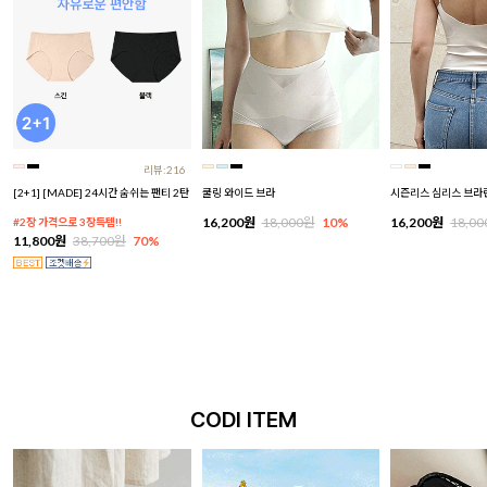
리뷰:216
[2+1] [MADE] 24시간 숨쉬는 팬티 2탄
쿨링 와이드 브라
시즌리스 심리스 브라
16,200원
18,000원
10%
16,200원
18,0
#2장 가격으로 3장득템!!
11,800원
38,700원
70%
CODI ITEM