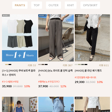
PANTS
TOP
OUTER
KNIT
OPS/SKIRT
리뷰:53
리뷰:387
리뷰:811
[1+1] [MADE] 쿠바 보트넥 블라
[MADE] 논노 라이트 쿨 핀턱 슬랙
[MADE] 쿨 라인 배기 팬츠
우스 + 반바지
스
#1만장돌파 #쿨+라이트
29,300
32,500
10%
#1+1 #쿨링 #셋업
#썸머논노 #구김ZERO
35,900
39,800
10%
37,900
43,000
12%