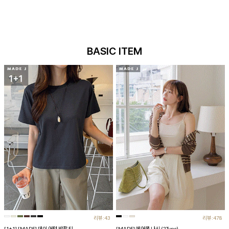
BASIC ITEM
리뷰:43
리뷰:478
[1+1] [MADE] 데이 어텀 반팔 티
[MADE] 에어쿨 나시 (2Type)