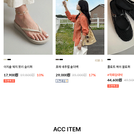
리뷰:5
이지솔 웨지 쪼리 슬리퍼
포레 네추럴 숄더백
플로트 메쉬 블로퍼
17,900원
19,800원
10%
29,000원
35,000원
17%
#착화감대박
44,600원
49,5
ACC ITEM