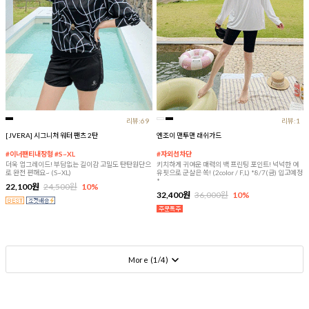
리뷰:69
리뷰:1
[JVERA] 시그니처 워터 팬츠 2탄
엔조이 맨투맨 래쉬가드
#이너팬티내장형 #S~XL
#자외선차단
더욱 업그레이드! 부담없는 길이감 고밀도 탄탄원단으
키치하게 귀여운 매력의 백 프린팅 포인트! 넉넉한 여
로 완전 편해요~ (S~XL)
유핏으로 군살은 쏙! (2color / F,L) *8/7(금) 입고예정
*
22,100원
24,500원
10%
32,400원
36,000원
10%
More (
1
/
4
)