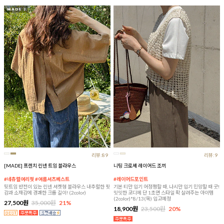
리뷰:89
리뷰:9
[MADE] 프렌치 린넨 트임 블라우스
니팅 크로셰 레이어드 조끼
#네츄럴여리핏 #여름셔츠베스트
#레이어드포인트
뒷트임 반전이 있는 린넨 셔켓형 블라우스 내추럴한 핏
기본 티만 입기 어정쩡할 때, 나시만 입기 민망할 때 굿!
감과 소재감에 경쾌한 크롭 길이! (2color)
밋밋한 코디에 단 1초면 스타일 확 살려주는 아이템
(2color)*8/13(목) 입고예정
27,500원
35,000원
21%
18,900원
23,500원
20%