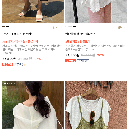
리뷰:14
리뷰:2
[MADE] 쿨 치즈 롱 스커트
엠마 플레어 린넨 블라우스
#88까지 #임부가능 #군살커버
#린넨함유 #링클프리
가볍고 시원한 "쿨치즈" 소재에 군살은 싹~커버해주
은은하게 퍼져 차르르 떨어지는 실루엣이 여성스러운
면서 어떤 코디에도 잘 어울리는 뉴 치즈 스커트
분위기+군살커버 (3color)
(2color)
21,500원
27,000원
20%
28,500원
34,500원
17%