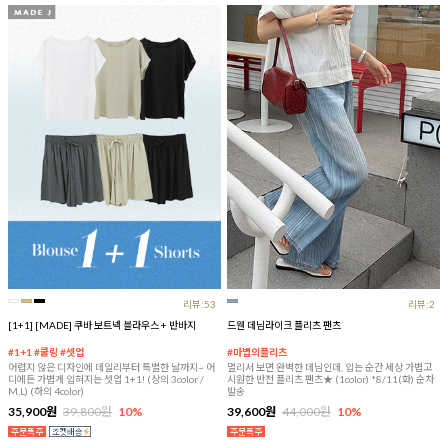
리뷰:53
리뷰:2
[1+1] [MADE] 쿠바 보트넥 블라우스 + 반바지
드웬 데님라이크 플리츠 팬츠
#1+1 #쿨링 #셋업
#마법의플리츠
어렵지 않은 디자인에 데일리부터 특별한 날까지~ 어
멀리서 보면 완벽한 데님인데, 입는 순간 세상 가볍고
디에든 가볍게 입혀지는 셋업 1+1! (상의 3color /
시원한 반전 플리츠 팬츠★ (1color) *8/11(화) 순차
M,L) (하의 4color)
발송
35,900원
39,800원
10%
39,600원
44,000원
10%