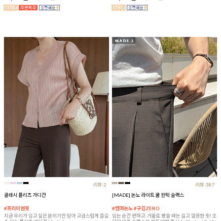
리뷰:2
리뷰:387
클래시 플리츠 가디건
[MADE] 논노 라이트 쿨 핀턱 슬랙스
#프리미엄핏
#썸머논노 #구김ZERO
지금 우리가 입고 싶은 분위기만 담아 고급스럽게 즐길
입는 순간 편하고, 거울로 봤을 때는 길고 깔끔한 핏! 조