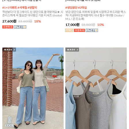
#1+1이벤트 #사계절 #반팔티
#냉감원단 #2타입
작년보다 더 업그레이드 된 원단으로 돌아왔어요★ 시
냉감 원단으로 피부에 닿을때 시원하고 부드러운 텍스
즌리스하게 꼭 필요한 아이템인 기본 티셔츠 (6color)
쳐! 지금부터 한여름까지 이너 필수 아이템 (3color /
M,L / 끈,민소매)
27,600원
33,600원
18%
17,000원
18,800원
10%