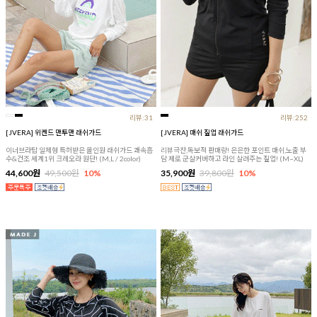
리뷰:31
리뷰:252
[JVERA] 위켄드 맨투맨 래쉬가드
[JVERA] 매쉬 짚업 래쉬가드
이너브라탑 일체형 특허받은 올인원 래쉬가드 쾌속흡
리뷰극찬,독보적 판매량! 은은한 포인트 매쉬,노출 부
수&건조 세계1위 크레오라 원단! (M,L / 2color)
담 제로 군살커버하고 라인 살려주는 짚업! (M~XL)
44,600원
49,500원
10%
35,900원
39,800원
10%