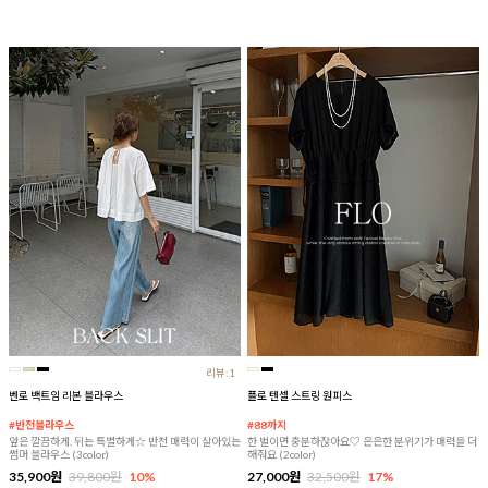
리뷰:1
벤로 백트임 리본 블라우스
플로 텐셀 스트링 원피스
#반전블라우스
#88까지
앞은 깔끔하게, 뒤는 특별하게☆ 반전 매력이 살아있는
한 벌이면 충분하잖아요♡ 은은한 분위기가 매력을 더
썸머 블라우스 (3color)
해줘요 (2color)
35,900원
39,800원
10%
27,000원
32,500원
17%