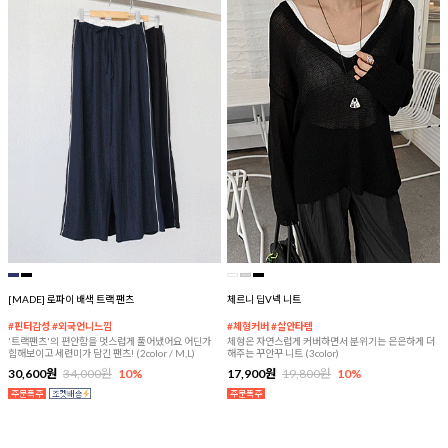
[MADE] 로파이 배색 트랙 팬츠
체르니 딥V넥 니트
#핀터감성 #외국언니느낌
#체형커버 #살안타템
'트랙팬츠'의 편안함을 멋스럽게 풀어냈어요 어딘가
체형은 자연스럽게 커버하면서 분위기는 은은하게 더
힙해보이고 세련미가 담긴 팬츠! (2color / M,L)
해주는 꾸안꾸 니트 (3color)
30,600원
34,000원
10%
17,900원
19,800원
10%