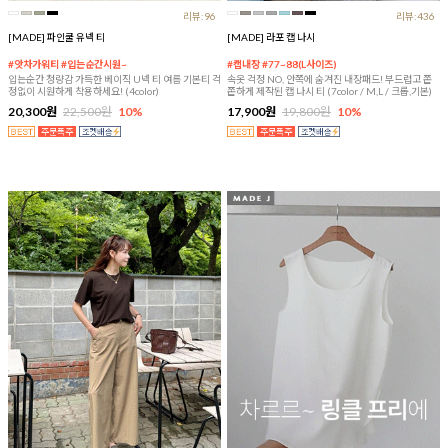
리뷰:96
리뷰:436
[MADE] 파인쿨 유넥 티
[MADE] 라포 캡 나시
#앗차가워티 #입는순간시원~
#캡내장 #77~88(L사이즈)
입는순간 청량감 가득한 베이직 U넥 티 여름 기본티 걱
속옷 걱정 NO, 안쪽에 숨겨진 내장패드! 부드럽고 쫀
정없이 시원하게 착용하세요! (4color)
쫀하게 제작된 캡 나시 티 (7color / M,L / 크롭,기본)
20,300원
22,500원
10%
17,900원
19,800원
10%