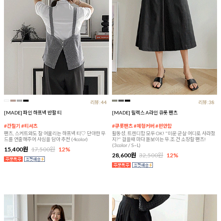
리뷰:44
리뷰:38
[MADE] 파인 하프넥 반팔 티
[MADE] 릴렉스 A라인 큐롯 팬츠
#간절기 #티셔츠
#큐롯팬츠 #체형커버 #편안함
팬츠, 스커트와도 잘 어울리는 하프넥 티♡ 단아한 무
활동성, 트렌디함 모두 OK! "미운 군살 어디로 사라졌
드를 연출해주어 사심을 담아 추천 (4color)
지?" 걸을때 마다 돋보이는 무.조.건 소장할 팬츠!
(3color / S~L)
15,400원
17,500원
12%
28,600원
32,500원
12%