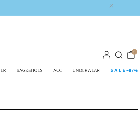
0
TER
BAG&SHOES
ACC
UNDERWEAR
S A L E ~87%