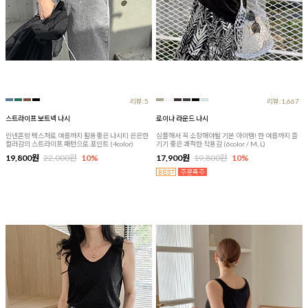
리뷰:5
리뷰:1,667
스트라이프 보트넥 나시
로이나 라운드 나시
린넨혼방 텍스처로 여름까지 활용좋은 나시티 은은한
심플해서 꼭 소장해야될 기본 아이템! 한 여름까지 즐
컬러감의 스트라이프 패턴으로 포인트 (4color)
기기 좋은 쾌적한 착용감 (6color / M, L)
19,800원
22,000원
10%
17,900원
19,800원
10%