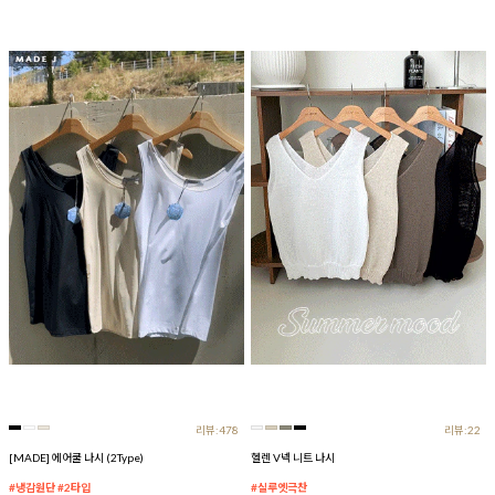
리뷰:478
리뷰:22
[MADE] 에어쿨 나시 (2Type)
헬렌 V넥 니트 나시
#냉감원단 #2타입
#실루엣극찬