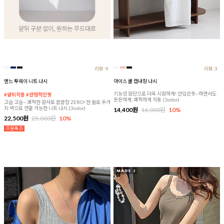
리뷰:9
리뷰:3
엔느 투웨이 니트 나시
아이스 쿨 캡내장 나시
기능성 원단으로 더욱 시원하게! 안입은듯~하면서도
#앞뒤착용 #안정적인핏
든든하게, 쾌적하게 착용 (3color)
고슬 고슬~ 쾌적한 원사로 꿉꿉함 ZERO! 한 벌로 두가
지 넥으로 연출 가능한 니트 나시 (3color)
14,400원
16,000원
10%
22,500원
25,000원
10%