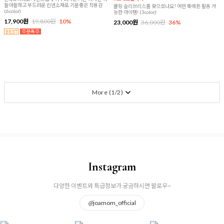
들야들하고 부드러운 린넨소재로 기분좋은 착용감
쿨링 슬리브리스를 찾으셨나요? 어떤 룩에든 활용 가
(6color)
능한 아이템! (3color)
17,900원
19,800원
10%
23,000원
36,000원
36%
More (
1
/
2
)
Instagram
다양한 이벤트와 특급정보가 궁금하시면 팔로우~
@
joamom_official