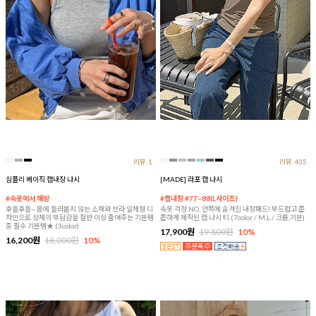
리뷰:1
리뷰:435
심플리 베이직 캡내장 나시
[MADE] 라포 캡 나시
#속옷에서 해방
#캡내장 #77~88(L사이즈)
후들후들~ 몸에 들러붙지 않는 소재와 브라 일체형 디
속옷 걱정 NO, 안쪽에 숨겨진 내장패드! 부드럽고 쫀
자인으로 상체의 부담감을 절반 이상 줄여주는 기본템
쫀하게 제작된 캡 나시 티 (7color / M,L / 크롭,기본)
중 필수 기본템★ (3color)
17,900원
19,800원
10%
16,200원
18,000원
10%