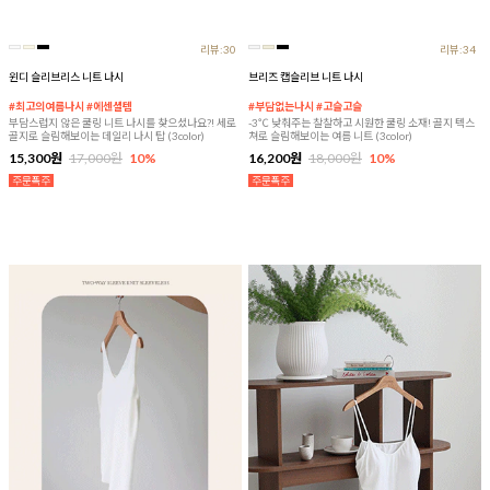
리뷰:30
리뷰:34
윈디 슬리브리스 니트 나시
브리즈 캡슬리브 니트 나시
#최고의여름나시 #에센셜템
#부담없는나시 #고슬고슬
부담스럽지 않은 쿨링 니트 나시를 찾으셨나요?! 세로
-3℃ 낮춰주는 찰찰하고 시원한 쿨링 소재! 골지 텍스
골지로 슬림해보이는 데일리 나시 탑 (3color)
쳐로 슬림해보이는 여름 니트 (3color)
15,300원
17,000원
10%
16,200원
18,000원
10%