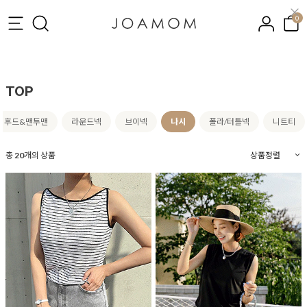
0
TOP
후드&맨투맨
라운드넥
브이넥
나시
폴라/터틀넥
니트티
총
20
개의 상품