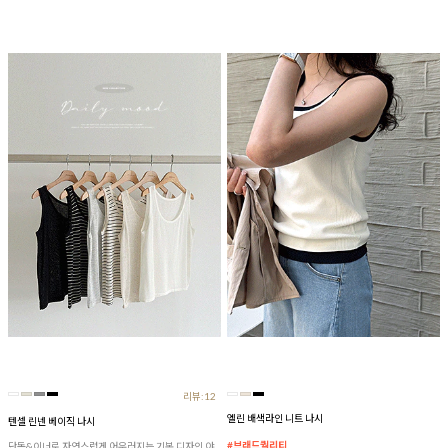
리뷰:12
엘린 배색라인 니트 나시
텐셀 린넨 베이직 나시
#브래드퀄리티
단독&이너로 자연스럽게 어우러지는 기본 디자인 야