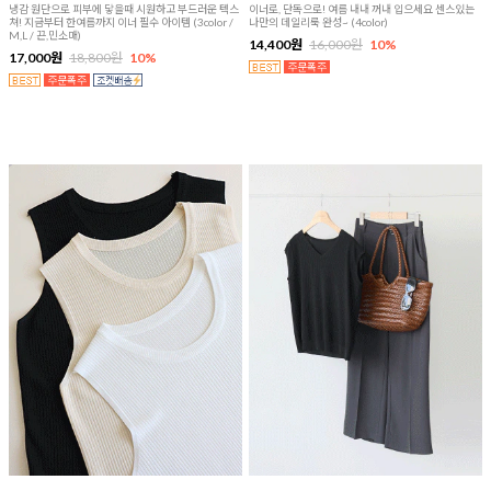
냉감 원단으로 피부에 닿을때 시원하고 부드러운 텍스
이너로, 단독으로! 여름 내내 꺼내 입으세요 센스있는
쳐! 지금부터 한여름까지 이너 필수 아이템 (3color /
나만의 데일리룩 완성~ (4color)
M,L / 끈,민소매)
14,400원
16,000원
10%
17,000원
18,800원
10%