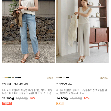
리뷰:5
리뷰:66
위빙레이스 린넨 니트 나시
린넨 양V넥 나시
이너로도 포인트가 확실한 넥/암홀라인 레이스 짜임
이너로 이만한거 없어요! 소장강추 가볍고 고슬한 원
여름 코디 어디에든 활용도 높을거에요♡ (5color)
사, 여름에도 시원~ (4color)
21,200원
23,500원
10%
16,200원
18,000원
10%