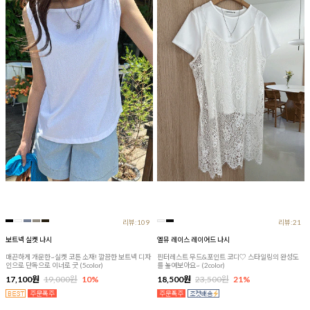
리뷰:109
리뷰:21
보트넥 실켓 나시
엘뮤 레이스 레이어드 나시
매끈하게 개운한~실켓 코튼 소재! 깔끔한 보트넥 디자
핀터레스트 무드&포인트 코디♡ 스타일링의 완성도
인으로 단독으로 이너로 굿 (5color)
를 높여보아요~ (2color)
17,100원
19,000원
10%
18,500원
23,500원
21%