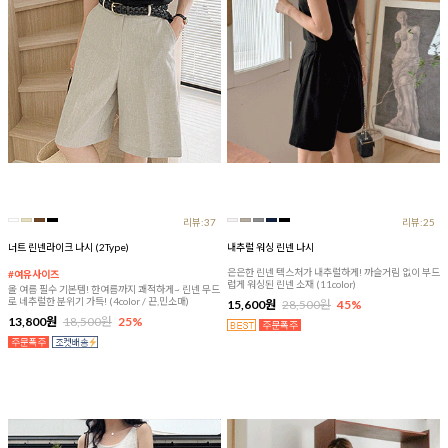
리뷰:37
리뷰:25
너트 린넨라이크 나시 (2Type)
내추럴 워싱 린넨 나시
은은한 린넨 텍스처가 내추럴하게! 까슬거림 없이 부드
#여유사이즈
럽게 워싱된 린넨 소재 (11color)
올 여름 필수 기본템! 한여름까지 쾌적하게~ 린넨 무드
로 네추럴한 분위기 가득! (4color / 끈,민소매)
15,600원
28,500원
45%
13,800원
18,500원
25%