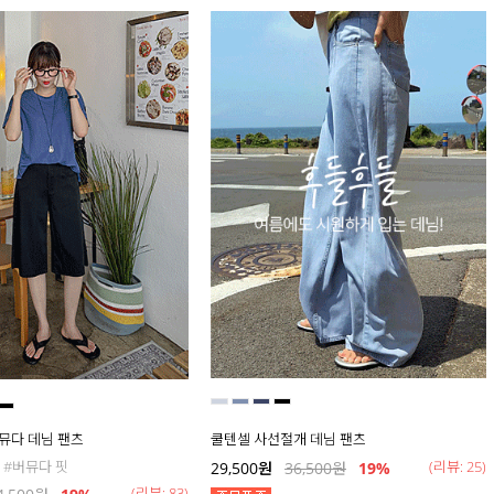
버뮤다 데님 팬츠
쿨텐셀 사선절개 데님 팬츠
 #버뮤다 핏
(리뷰: 25)
29,500
원
36,500
원
19
%
(리뷰: 83)