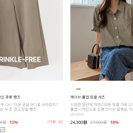
A라인 큐롯 팬츠
메이브 롤업 링클 셔츠
두 OK! "미운 군살 어디로 사라졌지?"
시원한 원단에 자연스러운 링클 가공 소
 무.조.건 소장할 팬츠!
롤업 디자인으로 신경 쓰이는 팔뚝살, 이
(2color)
(리뷰: 38)
00
원
12%
24,300
원
27,000
원
10%