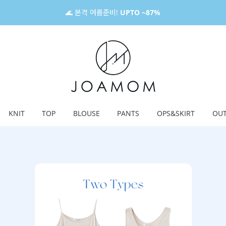
🌊 본격 여름준비!
UPTO ~87%
KNIT
TOP
BLOUSE
PANTS
OPS&SKIRT
OU