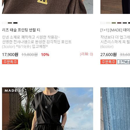
리츠 태슬 프린팅 반팔 티
[1+1] [MADE] 
린넨 소재로 쾌적하고 시원한 착용감~
작년보다 더 업그
선명한 전사나염으로 완성한 감각적인 포인트
시즌리스하게 꼭 필
(3color) *8/19(수) 입고예정*
(6color)
(리뷰: 0)
17,900
원
19,800
원
10%
27,600
원
33,6