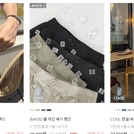
슬랙스
[MADE] 쿨 라인 배기 팬츠
COOL 텐셀 
#1만장돌파 #쿨+라이트
#텐셀 #쿨소재
(리뷰: 387)
(리뷰: 811)