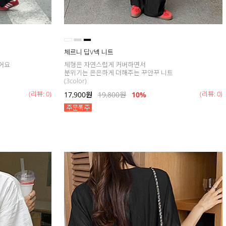
체르니 딥V넥 니트
어요
체형은 자연스럽게 커버하면서
분위기는 은은하게 더해주는 꾸안꾸 니트
(3color)
(리뷰: 0)
(리뷰: 0)
17,900
원
19,800
원
10%