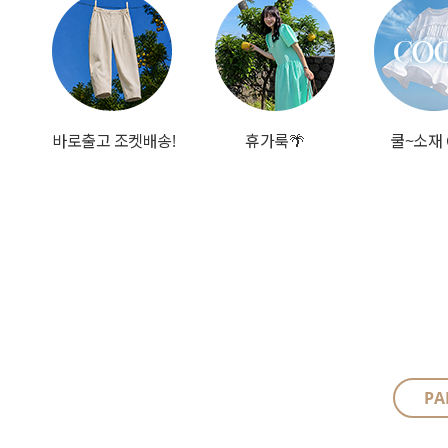
바로출고 조켓배송!
휴가룩🌴
쿨~소재 
PA