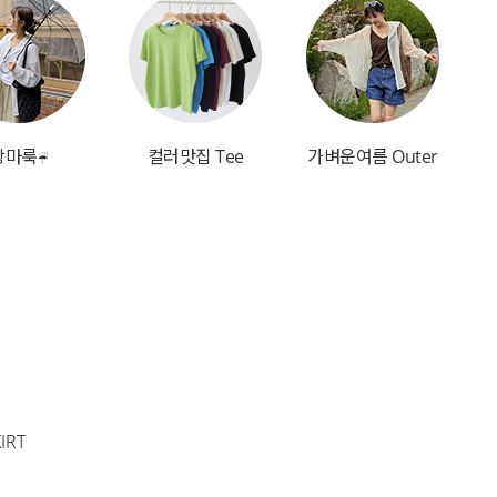
장마룩☔
컬러맛집 Tee
가벼운여름 Outer
IRT