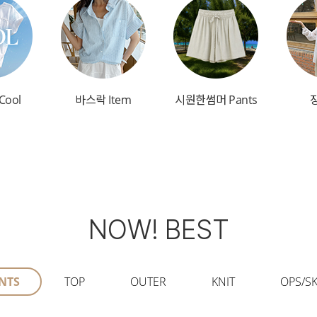
Cool
바스락 Item
시원한썸머 Pants
NOW! BEST
NTS
TOP
OUTER
KNIT
OPS/SK