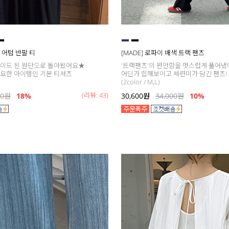
데이 어텀 반팔 티
[MADE] 로파이 배색 트랙 팬츠
레이드 된 원단으로 돌아왔어요★
'트랙팬츠'의 편안함을 멋스럽게 풀어냈
요한 아이템인 기본 티셔츠
어딘가 힙해보이고 세련미가 담긴 팬츠!
(2color / M,L)
(리뷰: 43)
00
원
18
%
30,600
원
34,000
원
10%