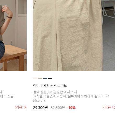
레이나 와샤 핀턱 스커트
재~
몸에 감김없이 쿨링한 와샤 소재
제 고민 끝!
요척을 아낌없이 사용해, 실루엣이 또렷하게 살아나~♡
(4color)
(리뷰: 0)
(리뷰: 0)
29,300
원
32,500
원
10%