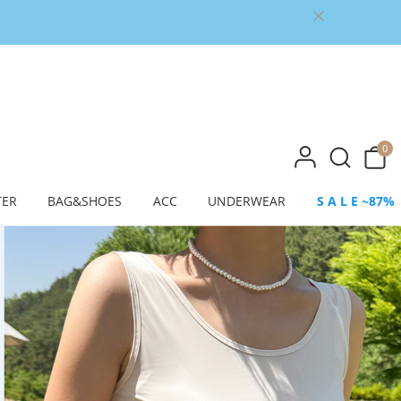
0
TER
BAG&SHOES
ACC
UNDERWEAR
S A L E ~87%