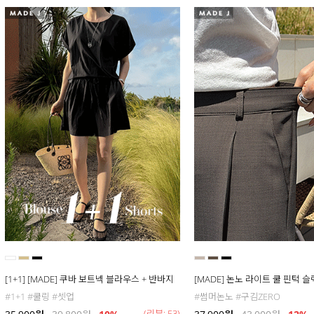
[1+1] [MADE] 쿠바 보트넥 블라우스 + 반바지
[MADE] 논노 라이트 쿨 핀턱 
#1+1 #쿨링 #셋업
#썸머논노 #구김ZERO
(리뷰: 53)