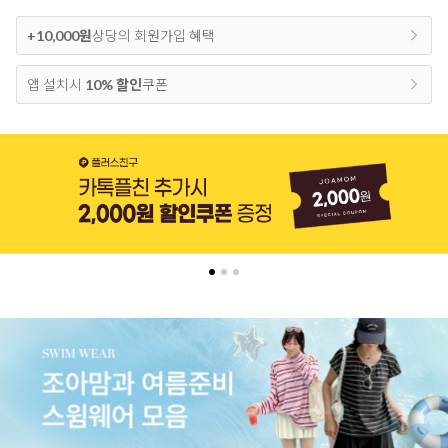
+10,000원
상당의 회원가입 혜택
앱 설치시
10% 할인
쿠폰