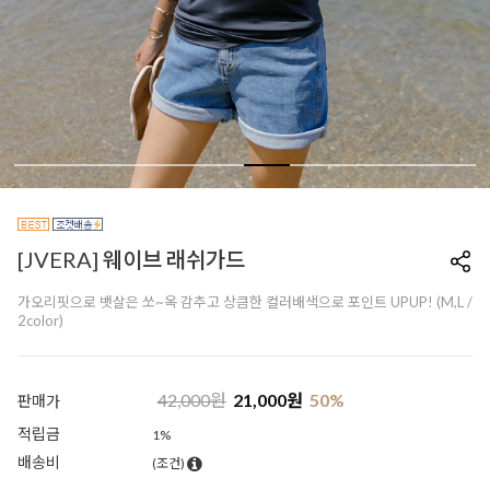
[JVERA] 웨이브 래쉬가드
가오리핏으로 뱃살은 쏘~옥 감추고 상큼한 컬러배색으로 포인트 UPUP! (M,L /
2color)
42,000
원
21,000
원
50
%
판매가
적립금
1%
배송비
(조건)