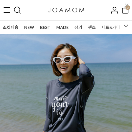
0
조켓배송
NEW
BEST
MADE
상의
팬츠
니트&가디건