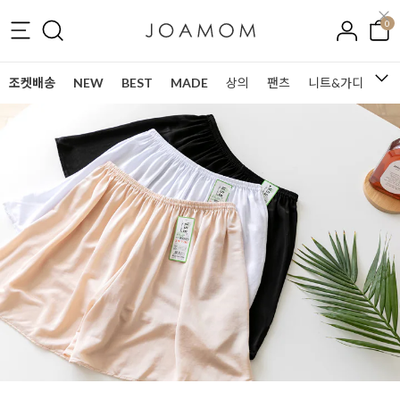
0
조켓배송
NEW
BEST
MADE
상의
팬츠
니트&가디건