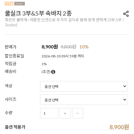
쿨실크 3부&5부 속바지 2종
촤르르 쿨하게~여름엔 인견으로 두가지 길이로 몸에 맞게 편하게 (3부,5부 /
3color)
8,900
원
9,800
원
10%
판매가
할인종료일
2026-08-10 09시 59분 까지
적립금
1%
배송비
(조건)
색상
사이즈
수량
8,900
원
옵션 적용가