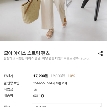
모아 아이스 스트링 팬츠
찰찰하고 시원한 아이스 원단! 마냥 편한 데일리룩으로 강추 (2color)
17,900
원
19,800
원
10%
판매가
할인종료일
2026-08-10 09시 59분 까지
적립금
1%
배송비
(조건)
색상