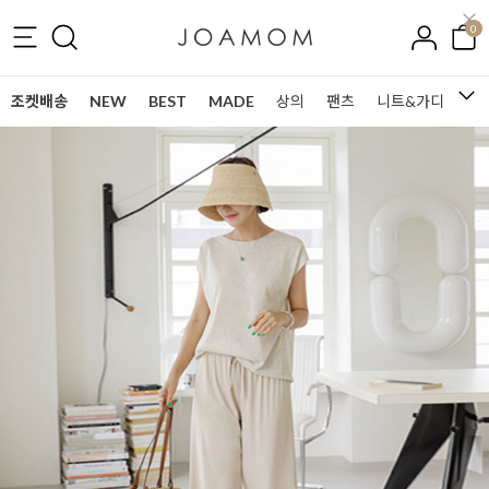
0
조켓배송
NEW
BEST
MADE
상의
팬츠
니트&가디건