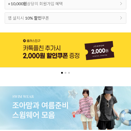
+10,000원
상당의 회원가입 혜택
앱 설치시
10% 할인
쿠폰