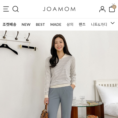
0
조켓배송
NEW
BEST
MADE
상의
팬츠
니트&가디건