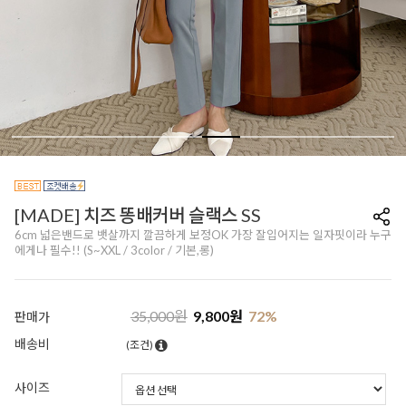
[MADE] 치즈 똥배커버 슬랙스 SS
6cm 넓은밴드로 뱃살까지 깔끔하게 보정OK 가장 잘입어지는 일자핏이라 누구
에게나 필수!! (S~XXL / 3color / 기본,롱)
35,000
원
9,800
원
72
%
판매가
배송비
(조건)
사이즈