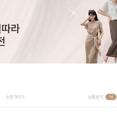
쇼핑가이드
상품문의
34