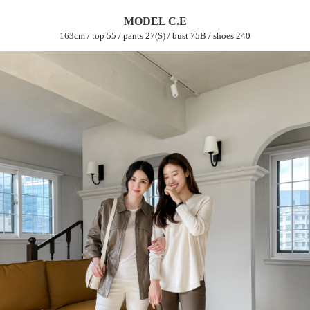
MODEL C.E
163cm / top 55 / pants 27(S) / bust 75B / shoes 240