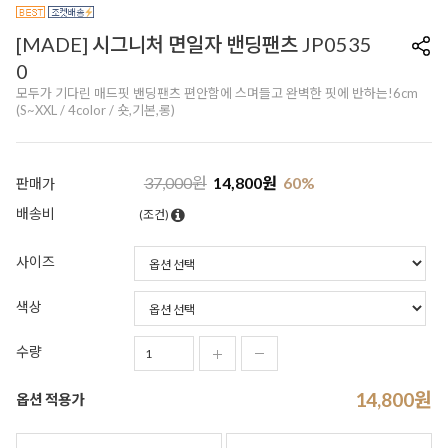
[MADE] 시그니처 면일자 밴딩팬츠 JP0535
0
모두가 기다린 매드핏 밴딩팬츠 편안함에 스며들고 완벽한 핏에 반하는!6cm
(S~XXL / 4color / 숏,기본,롱)
37,000
원
14,800
원
60
%
판매가
배송비
(조건)
사이즈
색상
수량
14,800
원
옵션 적용가