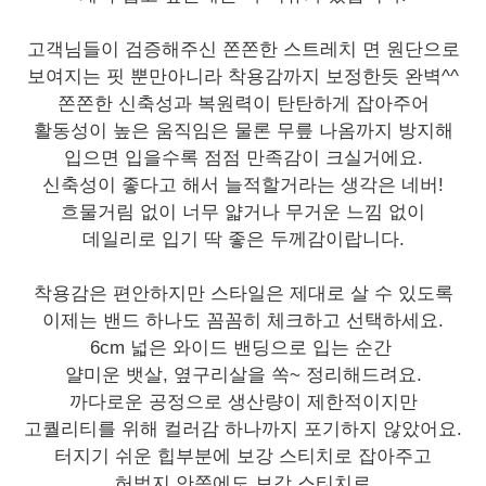
고객님들이 검증해주신 쫀쫀한 스트레치 면 원단으로
보여지는 핏 뿐만아니라 착용감까지 보정한듯 완벽^^
쫀쫀한 신축성과 복원력이 탄탄하게 잡아주어
활동성이 높은 움직임은 물론 무릎 나옴까지 방지해
입으면 입을수록 점점 만족감이 크실거에요.
신축성이 좋다고 해서 늘적할거라는 생각은 네버!
흐물거림 없이 너무 얇거나 무거운 느낌 없이
데일리로 입기 딱 좋은 두께감이랍니다.
착용감은 편안하지만 스타일은 제대로 살 수 있도록
이제는 밴드 하나도 꼼꼼히 체크하고 선택하세요.
6cm 넓은 와이드 밴딩으로 입는 순간
얄미운 뱃살, 옆구리살을 쏙~ 정리해드려요.
까다로운 공정으로 생산량이 제한적이지만
고퀄리티를 위해 컬러감 하나까지 포기하지 않았어요.
터지기 쉬운 힙부분에 보강 스티치로 잡아주고
허벅지 안쪽에도 보강 스티치로