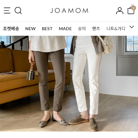
0
조켓배송
NEW
BEST
MADE
상의
팬츠
니트&가디건