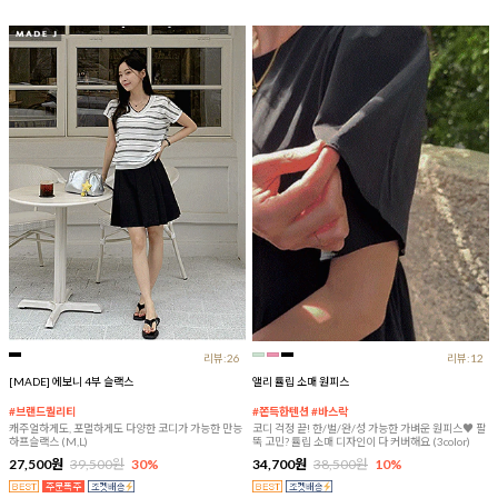
리뷰:26
리뷰:12
[MADE] 에보니 4부 슬랙스
앨리 튤립 소매 원피스
#브랜드퀄리티
#쫀득한텐션 #바스락
캐주얼하게도, 포멀하게도 다양한 코디가 가능한 만능
코디 걱정 끝! 한/벌/완/성 가능한 가벼운 원피스♥ 팔
하프슬랙스 (M,L)
뚝 고민? 튤립 소매 디자인이 다 커버해요 (3color)
27,500원
39,500원
30%
34,700원
38,500원
10%