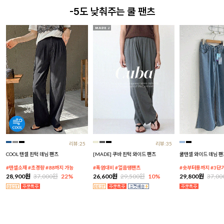
-5도 낮춰주는 쿨 팬츠
리뷰:25
리뷰:35
COOL 텐셀 핀턱 데님 팬츠
[MADE] 쿠바 핀턱 와이드 팬츠
쿨텐셀 와이드 데님 팬
#텐셀소재 #초경량 #88까지 가능
#폭염대비 #얼음땡팬츠
#숏부터롱까지 #3단
28,900원
37,000원
22%
26,600원
29,500원
10%
29,800원
37,0