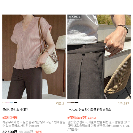
리뷰:2
리뷰:387
클래시 플리츠 가디건
[MADE] 논노 라이트 쿨 핀턱 슬랙스
#프리미엄핏
#썸머논노 #구김ZERO
지금 우리가 입고 싶은 분위기만 담아 고급스럽게 즐길
입는 순간 편하고, 거울로 봤을 때는 길고 깔끔한 핏! 조
수 있는 플리츠 가디건 (4color)
아맘 대표 슬랙스의 여름 버전 출시★ (3color / S~XL
/ 기본,롱)
39,500원
48,000원
18%