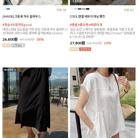
리뷰:18
리뷰:82
[MADE] 크로셰 자수 블라우스
COOL 텐셀 버뮤다 데님 팬츠
#청순 #소장가치good
#텐셀 #쿨소재 #버뮤다 핏
여성스러운 요소들을 가득 담은 크로셰 자수 블라우스!
입는 순간 느껴지는 찰랑찰랑~후들후들 가볍고 유연
조아맘과 사랑스러운 썸머룩 즐겨보세요 (2color)
하고 시원한 터치감의 [텐셀] 데님 (5color) *일부옵션
8/19(수) 입고예정*
26,800원
43,000원
38%
27,800원
34,500원
19%