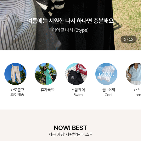
6
/
15
바로출고
휴가룩🌴
스윔웨어
쿨~소재
바스
조켓배송
Swim
Cool
Ite
NOW! BEST
지금 가장 사랑받는 베스트