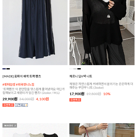
[MADE] 로파이 배색 트랙 팬츠
체르니 딥V넥 니트
체형은 자연스럽게 커버하면서 분위기는 은은하게 더
#핀터감성 #외국언니느낌
해주는 꾸안꾸 니트 (3color)
'트랙팬츠'의 편안함을 멋스럽게 풀어냈어요 어딘가
힙해보이고 세련미가 담긴 팬츠! (2color / M,L)
17,900원
19,800원
10%
29,900원
34,000원
4,100원