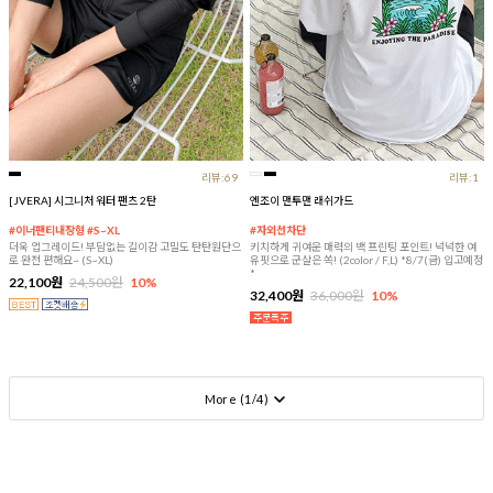
리뷰:69
리뷰:1
[JVERA] 시그니처 워터 팬츠 2탄
엔조이 맨투맨 래쉬가드
#이너팬티내장형 #S~XL
#자외선차단
더욱 업그레이드! 부담없는 길이감 고밀도 탄탄원단으
키치하게 귀여운 매력의 백 프린팅 포인트! 넉넉한 여
로 완전 편해요~ (S~XL)
유핏으로 군살은 쏙! (2color / F,L) *8/7(금) 입고예정
*
22,100원
24,500원
10%
32,400원
36,000원
10%
More (
1
/
4
)