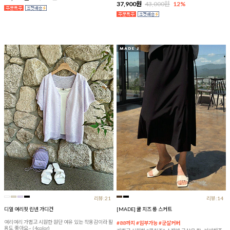
37,900원
43,000원
12%
리뷰:21
리뷰:14
디얼 여리핏 린넨 가디건
[MADE] 쿨 치즈 롱 스커트
여리여리 가볍고 시원한 원단 여유 있는 착용감이라 활
#88까지 #임부가능 #군살커버
용도 좋아요~ (4color)