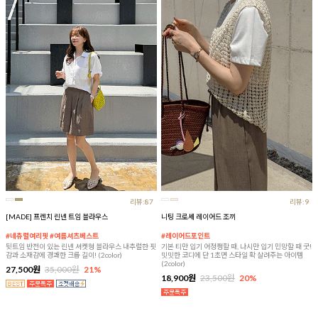
리뷰:87
리뷰:9
[MADE] 프렌치 린넨 트임 블라우스
니팅 크로셰 레이어드 조끼
#네츄럴여리핏 #여름셔츠베스트
#레이어드포인트
뒷트임 반전이 있는 린넨 셔켓형 블라우스 내추럴한 핏
기본 티만 입기 어정쩡할 때, 나시만 입기 민망할 때 굿!
감과 소재감에 경쾌한 크롭 길이! (2color)
밋밋한 코디에 단 1초면 스타일 확 살려주는 아이템
(2color)
27,500원
35,000원
21%
18,900원
23,500원
20%