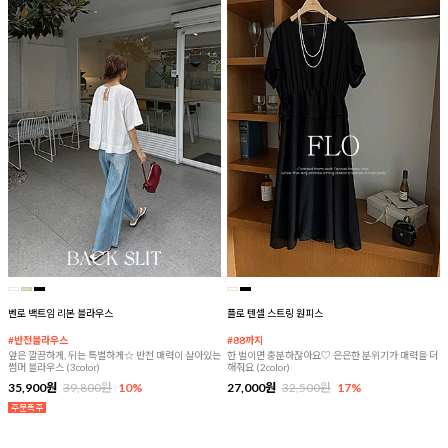
벤로 백트임 리본 블라우스
플로 텐셀 스트링 원피스
#반전블라우스
#88까지
앞은 깔끔하게, 뒤는 특별하게☆ 반전 매력이 살아있는
한 벌이면 충분하잖아요♡ 은은한 분위기가 매력을 더
썸머 블라우스 (3color)
해줘요 (2color)
35,900원
39,800원
10%
27,000원
32,500원
17%