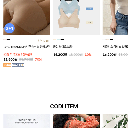
리뷰:216
[2+1] [MADE] 24시간 숨쉬는 팬티 2탄
쿨링 와이드 브라
시즌리스 심리스 브라
16,200원
18,000원
10%
16,200원
18,0
#2장 가격으로 3장득템!!
11,800원
38,700원
70%
CODI ITEM