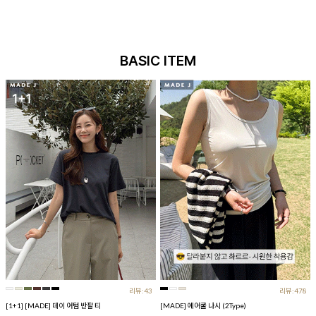
BASIC ITEM
리뷰:43
리뷰:478
[1+1] [MADE] 데이 어텀 반팔 티
[MADE] 에어쿨 나시 (2Type)