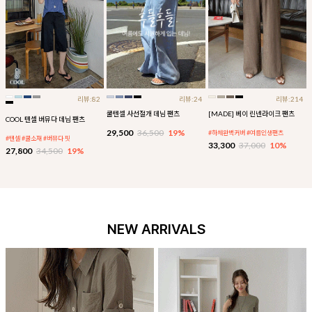
리뷰:82
리뷰:24
리뷰:214
쿨텐셀 사선절개 데님 팬츠
[MADE] 베이 린넨라이크 팬츠
COOL 텐셀 버뮤다 데님 팬츠
29,500
36,500
19%
#하체완벽커버 #여름인생팬츠
#텐셀 #쿨소재 #버뮤다 핏
33,300
37,000
10%
27,800
34,500
19%
NEW ARRIVALS