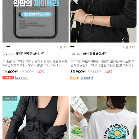
리뷰:31
리뷰:252
[JVERA] 위켄드 맨투맨 래쉬가드
[JVERA] 매쉬 짚업 래쉬가드
이너브라탑 일체형 특허받은 올인원 래쉬가드 쾌속흡
리뷰극찬,독보적 판매량! 은은한 포인트 매쉬,노출 부
수&건조 세계1위 크레오라 원단! (M,L / 2color)
담 제로 군살커버하고 라인 살려주는 짚업! (M~XL)
44,600원
49,500원
10%
35,900원
39,800원
10%