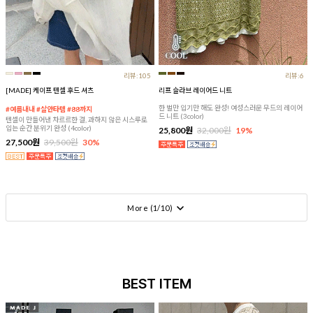
리뷰:105
리뷰:6
[MADE] 케이프 텐셀 후드 셔츠
리프 슬라브 레이어드 니트
한 벌만 입기만 해도 완성! 여성스러운 무드의 레이어
#여름내내 #살안타템 #88까지
드 니트 (3color)
텐셀이 만들어낸 차르르한 결, 과하지 않은 시스루로
입는 순간 분위기 완성 (4color)
25,800원
32,000원
19%
27,500원
39,500원
30%
More (
1
/
10
)
BEST ITEM