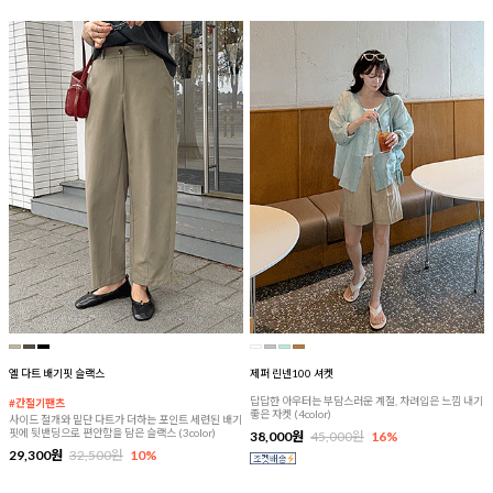
엘 다트 배기핏 슬랙스
제퍼 린넨100 셔켓
답답한 아우터는 부담스러운 계절, 차려입은 느낌 내기
#간절기팬츠
좋은 자켓 (4color)
사이드 절개와 밑단 다트가 더하는 포인트 세련된 배기
핏에 뒷밴딩으로 편안함을 담은 슬랙스 (3color)
38,000원
45,000원
16%
29,300원
32,500원
10%