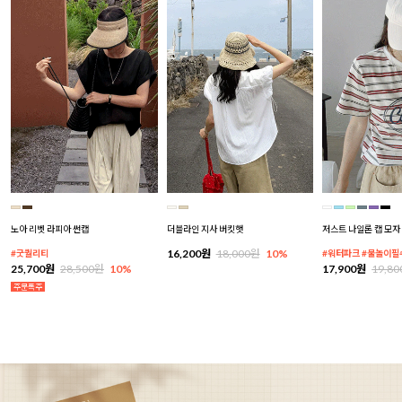
노아 리벳 라피아 썬캡
더블라인 지사 버킷햇
저스트 나일론 캡 모자
16,200원
18,000원
10%
#굿퀄리티
#워터파크 #물놀이필
25,700원
28,500원
10%
17,900원
19,8