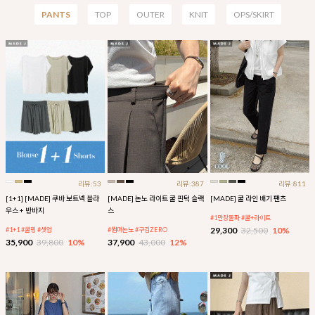
PANTS
TOP
OUTER
KNIT
OPS/SKIRT
리뷰:53
리뷰:387
리뷰:811
[1+1] [MADE] 쿠바 보트넥 블라
[MADE] 논노 라이트 쿨 핀턱 슬랙
[MADE] 쿨 라인 배기 팬츠
우스 + 반바지
스
#1만장돌파 #쿨+라이트
29,300
32,500
10%
#1+1 #쿨링 #셋업
#썸머논노 #구김ZERO
35,900
39,800
10%
37,900
43,000
12%