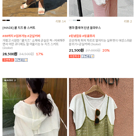
리뷰:14
리뷰:2
[MADE] 쿨 치즈 롱 스커트
엠마 플레어 린넨 블라우스
#88까지 #임부가능 #군살커버
#린넨함유 #링클프리
가볍고 시원한 "쿨치즈" 소재에 군살은 싹~커버해주
은은하게 퍼져 차르르 떨어지는 실루엣이 여성스러운
면서 어떤 코디에도 잘 어울리는 뉴 치즈 스커트
분위기+군살커버 (3color)
(2color)
21,500원
27,000원
20%
28,500원
34,500원
17%