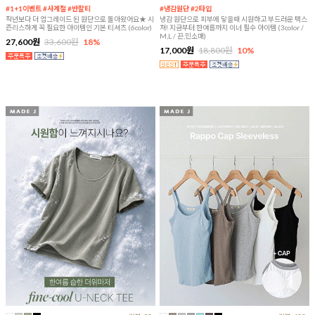
#1+1이벤트 #사계절 #반팔티
#냉감원단 #2타입
작년보다 더 업그레이드 된 원단으로 돌아왔어요★ 시
냉감 원단으로 피부에 닿을때 시원하고 부드러운 텍스
즌리스하게 꼭 필요한 아이템인 기본 티셔츠 (6color)
쳐! 지금부터 한여름까지 이너 필수 아이템 (3color /
M,L / 끈,민소매)
27,600원
33,600원
18%
17,000원
18,800원
10%