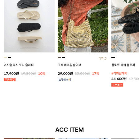
리뷰:5
이지솔 웨지 쪼리 슬리퍼
포레 네추럴 숄더백
플로트 메쉬 블로퍼
17,900원
19,800원
10%
29,000원
35,000원
17%
#착화감대박
44,600원
49,5
ACC ITEM