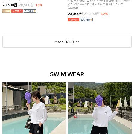
가볍고 시원한 "쿨치즈" 소재에 군살은 싹~커버해주
면서 어떤 코디에도 잘 어울리는 뉴 치즈 스커트
23,500원
28,500원
18%
(2color)
28,500원
34,500원
17%
More (
1
/
18
)
SWIM WEAR