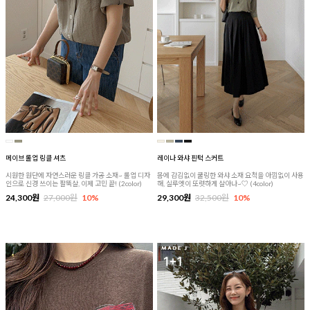
메이브 롤업 링클 셔츠
레이나 와샤 핀턱 스커트
시원한 원단에 자연스러운 링클 가공 소재~ 롤업 디자
몸에 감김없이 쿨링한 와샤 소재 요척을 아낌없이 사용
인으로 신경 쓰이는 팔뚝살, 이제 고민 끝! (2color)
해, 실루엣이 또렷하게 살아나~♡ (4color)
24,300원
27,000원
10%
29,300원
32,500원
10%