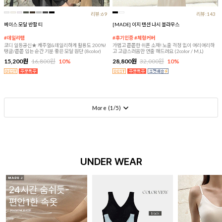
리뷰:69
리뷰:143
베이스 모달 반팔 티
[MADE] 이지 텐션 나시 블라우스
#데일리템
#후기인증 #체형커버
코디 일등공신★ 캐주얼&데일리하게 활용도 200%!
가볍고 쫀쫀한 쉬폰 소재! 노출 걱정 없이 여리여리하
탱글/쫀쫀 입는 순간 기분 좋은 모달 원단 (8color)
고 고급스러움만 연출 해드려요 (2color / M,L)
15,200원
16,800원
10%
28,800원
32,000원
10%
More (
1
/
5
)
UNDER WEAR