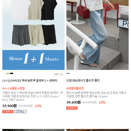
리뷰:53
[1+1] [MADE] 쿠바 보트넥 블라우스 + 반바지
드웬 데님라이크 플리츠 팬츠
#1+1 #쿨링 #셋업
#마법의플리츠
어렵지 않은 디자인에 데일리부터 특별한 날까지~ 어
멀리서 보면 완벽한 데님인데, 입는 순간 세상 가볍고
디에든 가볍게 입혀지는 셋업 1+1! (상의 3color /
시원한 반전 플리츠 팬츠★ (1color)
M,L) (하의 4color)
39,600원
44,000원
10%
35,900원
39,800원
10%