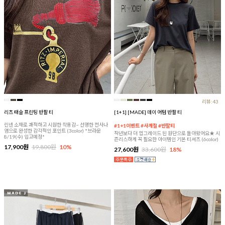
리뷰:43
리츠 태슬 프린팅 반팔 티
[1+1] [MADE] 데이 어텀 반팔 티
린넨 소재로 쾌적하고 시원한 착용감~ 선명한 전사나
#1+1이벤트 #사계절 #반팔티
염으로 완성한 감각적인 포인트 (3color) *브라운
작년보다 더 업그레이드 된 원단으로 돌아왔어요★ 시
8/19(수) 입고예정*
즌리스하게 꼭 필요한 아이템인 기본 티셔츠 (6color)
17,900원
19,800원
10%
27,600원
33,600원
18%