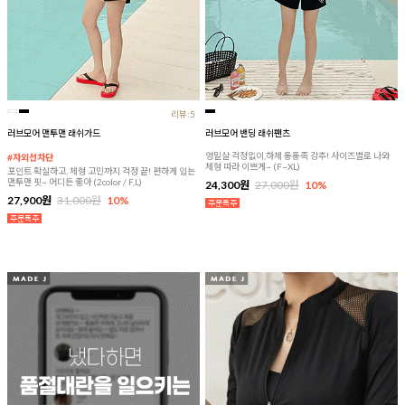
리뷰:5
러브모어 맨투맨 래쉬가드
러브모어 밴딩 래쉬팬츠
엉밑살 걱정없이,하체 통통족 강추! 사이즈별로 나와
#자외선차단
체형 따라 이쁘게~ (F~XL)
포인트 확실하고, 체형 고민까지 걱정 끝! 편하게 입는
맨투맨 핏~ 어디든 좋아 (2color / F,L)
24,300원
27,000원
10%
27,900원
31,000원
10%