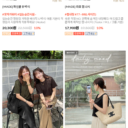
리뷰:95
리뷰:435
[MADE] 파인쿨 유넥 티
[MADE] 라포 캡 나시
#앗차가워티 #입는순간시원~
#캡내장 #77~88(L사이즈)
입는순간 청량감 가득한 베이직 U넥 티 여름 기본티 걱
속옷 걱정 NO, 안쪽에 숨겨진 내장패드! 부드럽고 쫀
정없이 시원하게 착용하세요! (4color)
쫀하게 제작된 캡 나시 티 (7color / M,L / 크롭,기본)
20,300원
22,500원
10%
17,900원
19,800원
10%