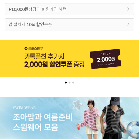
+10,000원
상당의 회원가입 혜택
앱 설치시
10% 할인
쿠폰