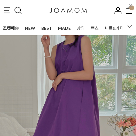
0
조켓배송
NEW
BEST
MADE
상의
팬츠
니트&가디건