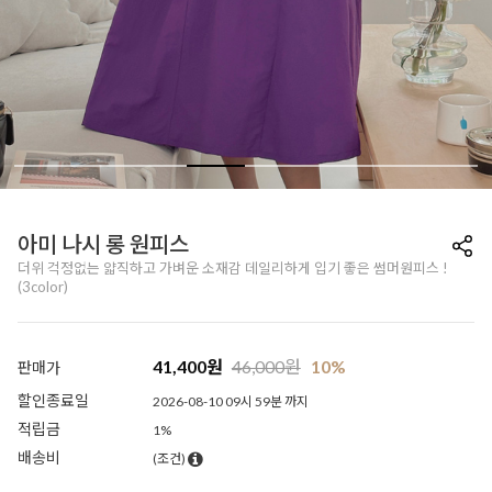
아미 나시 롱 원피스
더위 걱정없는 얇직하고 가벼운 소재감 데일리하게 입기 좋은 썸머원피스 !
(3color)
41,400
원
46,000
원
10%
판매가
할인종료일
2026-08-10 09시 59분 까지
적립금
1%
배송비
(조건)