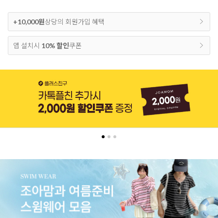
+10,000원
상당의 회원가입 혜택
앱 설치시
10% 할인
쿠폰