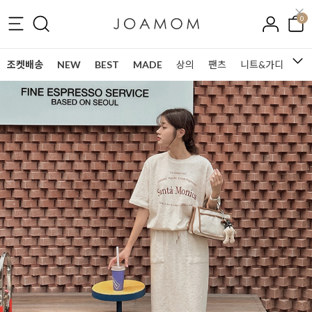
0
조켓배송
NEW
BEST
MADE
상의
팬츠
니트&가디건