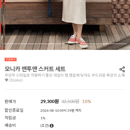
모니카 맨투맨 스커트 세트
꾸안꾸 스타일로 착용하기 좋은 데일리 템 맨살에 닿아도 부드러운 촉감의 소재
♥ (3color)
29,300
원
32,500
원
10%
판매가
할인종료일
2026-08-10 09시 59분 까지
적립금
1%
배송비
(조건)