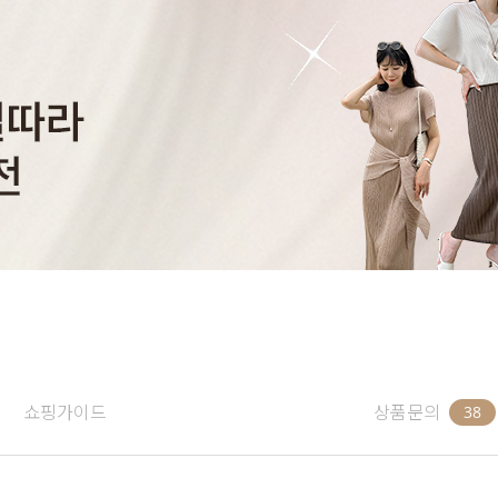
쇼핑가이드
상품문의
38