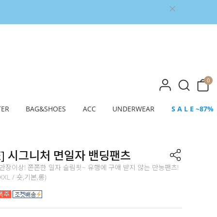
0
TER
BAG&SHOES
ACC
UNDERWEAR
S A L E ~87%
E] 시그니처 면일자 밴딩팬츠
만장이상! 쫀쫀한 일자 슬림핏~ 유행에 구애 받지 않는 만능팬츠!
S~XXL / 숏,기본,롱)