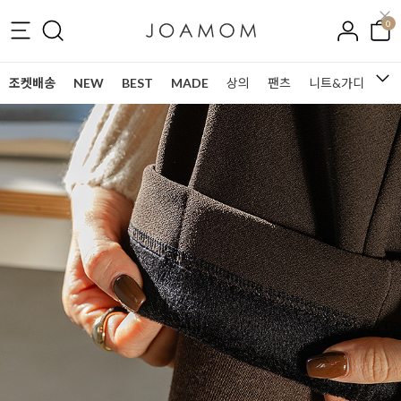
0
조켓배송
NEW
BEST
MADE
상의
팬츠
니트&가디건