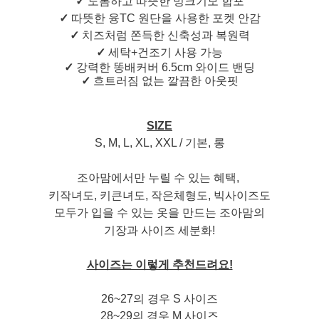
✓
도톰하고 따뜻한 밍크기모 합포
✓
따뜻한 융TC 원단을 사용한 포켓 안감
✓
치즈처럼 쫀득한 신축성과 복원력
✓
세탁+건조기 사용 가능
✓
강력한 똥배커버 6.5cm 와이드 밴딩
✓
흐트러짐 없는 깔끔한 아웃핏
SIZE
S, M, L, XL, XXL / 기본, 롱
조아맘에서만 누릴 수 있는 혜택,
키작녀도, 키큰녀도,
작은체형도, 빅사이즈도
모두가 입을 수 있는 옷을 만드는 조아맘의
기장과 사이즈 세분화!
사이즈는 이렇게 추천드려요!
26~27의 경우 S 사이즈
28~29의 경우 M 사이즈