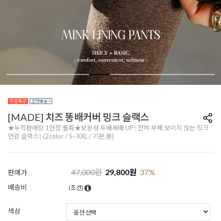
[MADE] 치즈 똥배커버 밍크 슬랙스
★누적판매량 1만장 돌파★보온성 두배세배 UP! 전혀 부해 보이지 않는 밍크
안감 슬랙스! (2color / S~XXL / 기본,롱)
47,000
원
29,800
원
37
%
판매가
배송비
(조건)
색상