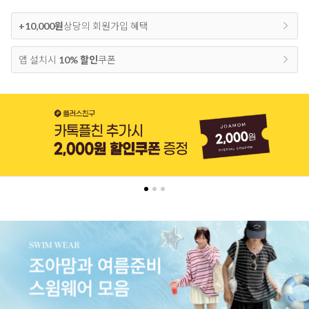
+10,000원
상당의 회원가입 혜택
앱 설치시
10% 할인
쿠폰