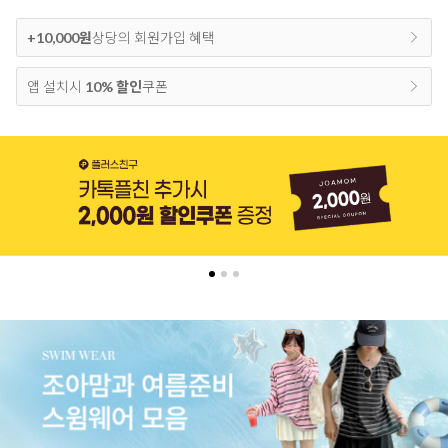
+10,000원
상당의 회원가입 혜택
앱 설치시
10% 할인
쿠폰