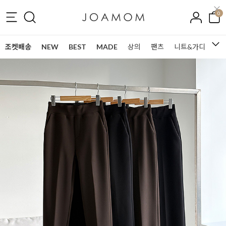
0
조켓배송
NEW
BEST
MADE
상의
팬츠
니트&가디건