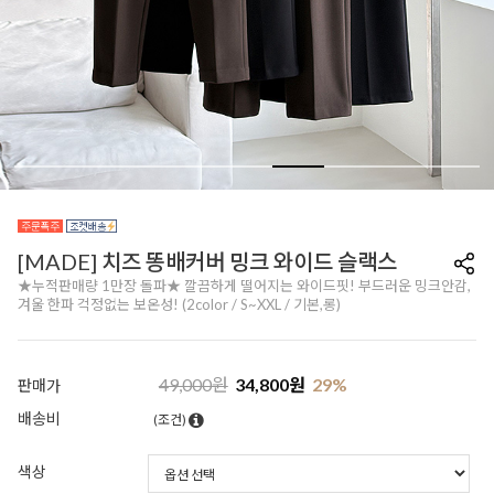
[MADE] 치즈 똥배커버 밍크 와이드 슬랙스
★누적판매량 1만장 돌파★ 깔끔하게 떨어지는 와이드핏! 부드러운 밍크안감,
겨울 한파 걱정없는 보온성! (2color / S~XXL / 기본,롱)
49,000
원
34,800
원
29
%
판매가
배송비
(조건)
색상