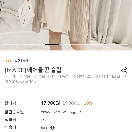
[MADE] 에어쿨 끈 슬립
데일리하게 착용하기 좋은 쾌적한 착용감 ! 달라붙지 않고 매끄럽게 촤르르- 떨
어져요 (3color/M,L)
17,900
원
19,800
원
10%
판매가
할인종료일
2026-08-10 09시 59분 까지
적립금
1%
배송비
(조건)