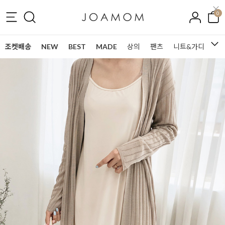
0
조켓배송
NEW
BEST
MADE
상의
팬츠
니트&가디건