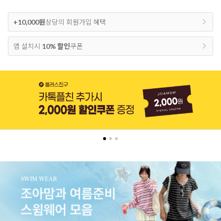
+10,000원
상당의 회원가입 혜택
앱 설치시
10% 할인
쿠폰