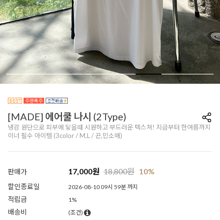
[MADE] 에어쿨 나시 (2Type)
냉감 원단으로 피부에 닿을때 시원하고 부드러운 텍스쳐! 지금부터 한여름까지
이너 필수 아이템 (3color / M,L / 끈,민소매)
17,000
원
18,800
원
10%
판매가
할인종료일
2026-08-10 09시 59분 까지
적립금
1%
배송비
(조건)