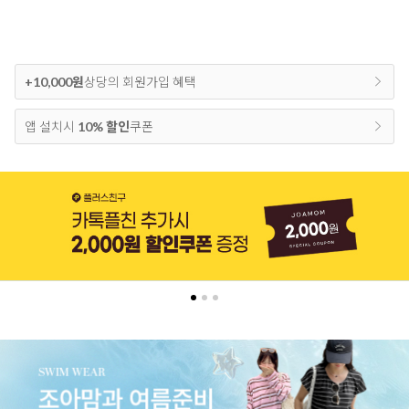
+10,000원
상당의 회원가입 혜택
앱 설치시
10% 할인
쿠폰