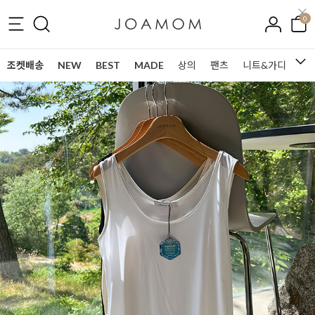
0
조켓배송
NEW
BEST
MADE
상의
팬츠
니트&가디건