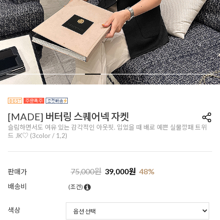
[MADE] 버터링 스퀘어넥 자켓
슬림하면서도 여유 있는 감각적인 아웃핏. 입었을 때 배로 예쁜 실물깡패 트위
드 JK♡ (3color / 1,2)
75,000
원
39,000
원
48
%
판매가
배송비
(조건)
색상