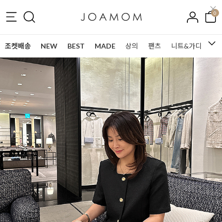
0
조켓배송
NEW
BEST
MADE
상의
팬츠
니트&가디건