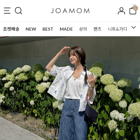
0
조켓배송
NEW
BEST
MADE
상의
팬츠
니트&가디건