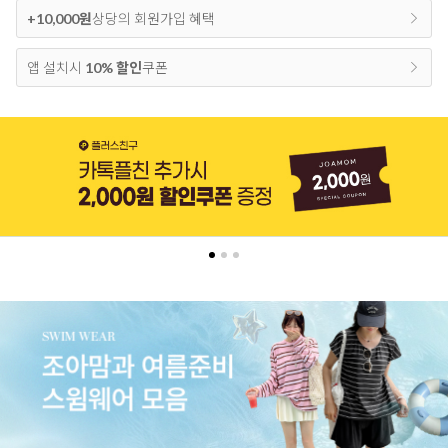
+10,000원
상당의 회원가입 혜택
앱 설치시
10% 할인
쿠폰