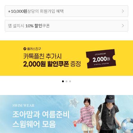
+10,000원
상당의 회원가입 혜택
앱 설치시
10% 할인
쿠폰