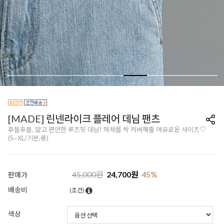
[MADE] 린넨라이크 플레어 데님 팬츠
후들후들, 얇고 편안한 루즈핏 데님! 하체를 싹 커버해줄 여유로운 사이즈♡
(S~XL/기본,롱)
45,000
원
24,700
원
45
%
판매가
배송비
(조건)
색상