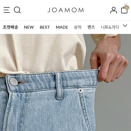
0
조켓배송
NEW
BEST
MADE
상의
팬츠
니트&가디건