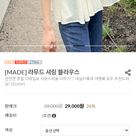
[MADE] 라무드 셔링 블라우스
잔잔한 프릴 디테일로 사랑스러움 더하기♡ 데일리룩과 여행룩 모두 추천드려
요! (2color)
39,000
원
29,000
원
26
%
판매가
배송비
(조건)
색상