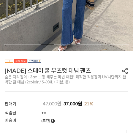
[MADE] 스테이 쿨 부츠컷 데님 팬츠
숨은 다리길이 +3cm 보장 해주는 마법 패턴! 쾌적한 착용감과 UV차단까지 완
벽한 쿨 데님 (2cololr / S~XXL / 기본, 롱)
47,000
원
37,000
원
21
%
판매가
적립금
1%
배송비
(조건)