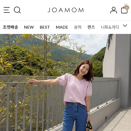
0
조켓배송
NEW
BEST
MADE
상의
팬츠
니트&가디건