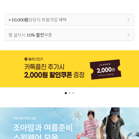
+10,000원
상당의 회원가입 혜택
앱 설치시
10% 할인
쿠폰