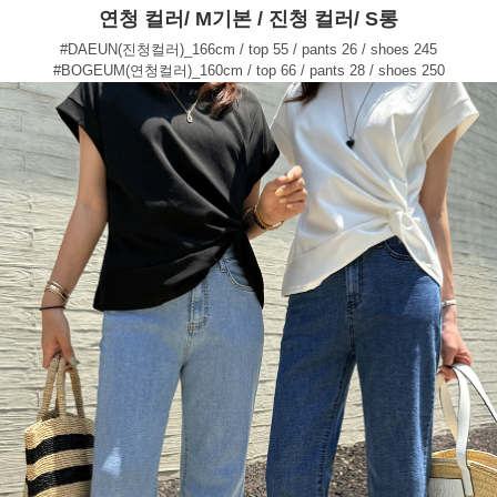
연청 컬러/ M기본 / 진청 컬러/ S롱
#DAEUN(진청컬러)_166cm / top 55 / pants 26 / shoes 245
#BOGEUM(연청컬러)_160cm / top 66 / pants 28 / shoes 250