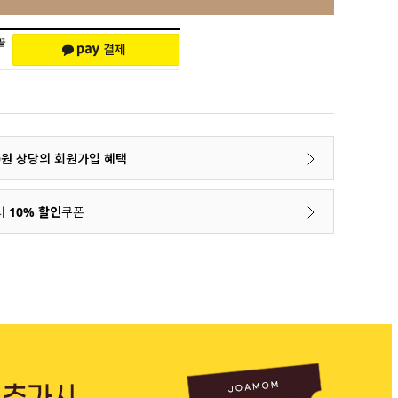
00원 상당의 회원가입 혜택
시
10% 할인
쿠폰