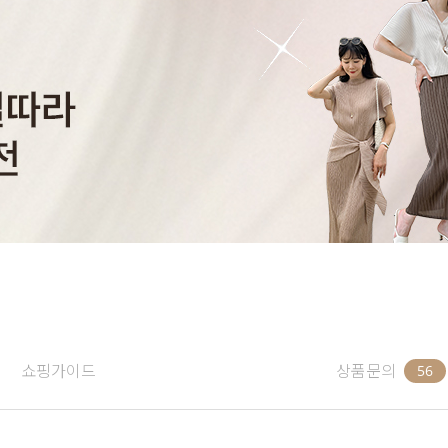
쇼핑가이드
상품문의
56