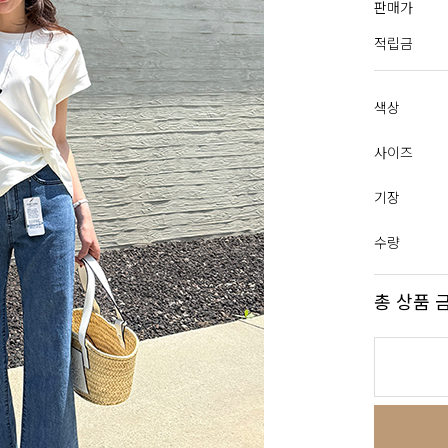
판매가
적립금
색상
사이즈
기장
수량
총 상품 