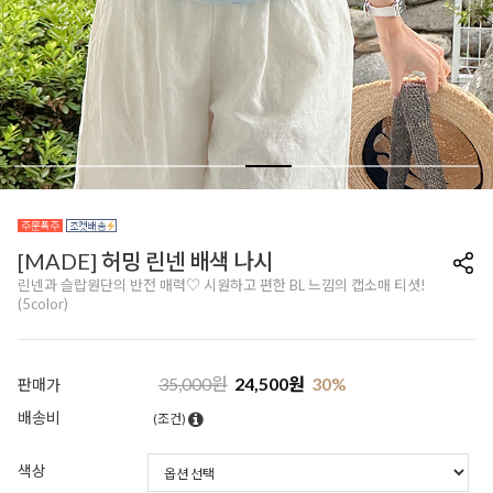
[MADE] 허밍 린넨 배색 나시
린넨과 슬랍원단의 반전 매력♡ 시원하고 편한 BL 느낌의 캡소매 티셧!
(5color)
35,000
원
24,500
원
30
%
판매가
배송비
(조건)
색상