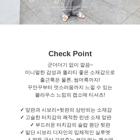
Check Point
군더더기 없이 깔끔~
미니멀한 감성과 퀄리티 좋은 소재감으로
출근룩은 물론, 썸머룩까지!
꾸안꾸부터 멋스러움까지 느낄 수 있는
블라우스 느낌의 캡소매 티셔츠!
✓
앞판과 시보리+뒷판의 상반되는 소재감
✓
고슬한 터치감의 쾌적한 린넨 소재 앞판
✓
부드러운 터치감의 슬랍 원단 뒷판
✓
밑단 시보리 디자인의 입체적인 실루엣
✓
팔뚝 군살 가려주는 부담 없는 캡소매