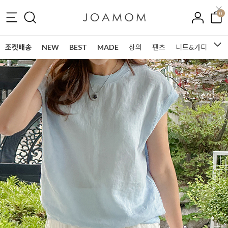
0
조켓배송
NEW
BEST
MADE
상의
팬츠
니트&가디건