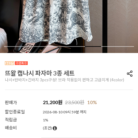
뜨왈 캡나시 파자마 3종 세트
나시+반바지+긴바지 3pcs구성! 브라 착용없이 편하고 고급지게 (4color)
21,200
원
23,500
원
10%
판매가
할인종료일
2026-08-10 09시 59분 까지
적립금
1%
배송비
(조건)