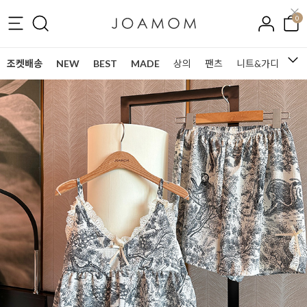
0
조켓배송
NEW
BEST
MADE
상의
팬츠
니트&가디건