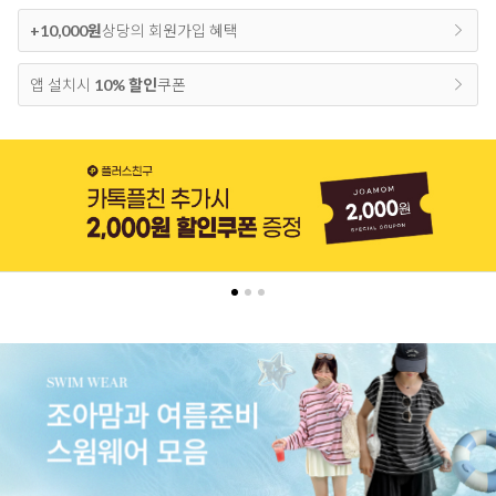
+10,000원
상당의 회원가입 혜택
앱 설치시
10% 할인
쿠폰