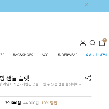
0
TER
BAG&SHOES
ACC
UNDERWEAR
S A L E ~87%
빙 샌들 플랫
 짜임 디자인- 세련된 멋을 느낄 수 있는 샌들 플랫이에요
39,600원
44,000원
10% 할인