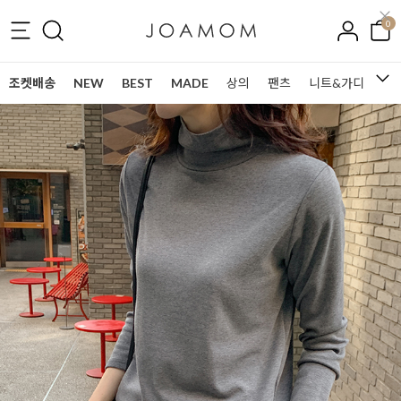
0
조켓배송
NEW
BEST
MADE
상의
팬츠
니트&가디건