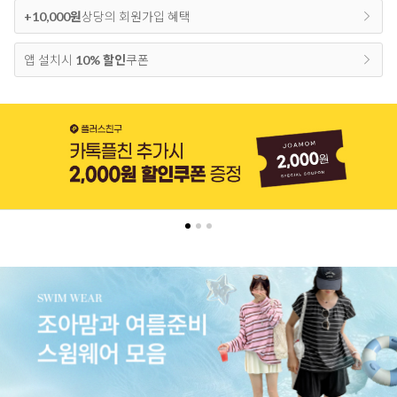
+10,000원
상당의 회원가입 혜택
앱 설치시
10% 할인
쿠폰