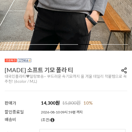
[MADE] 소프트 기모 폴라 티
대국민폴라티♥말랑뽀송~ 부드러운 속기모까지 올 겨울 데일리 착붙템으로 꼭
추천! (6color / M,L)
14,300
원
15,800
원
10%
판매가
할인종료일
2026-08-10 09시 59분 까지
배송비
(조건)