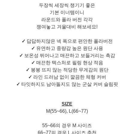
두장씩 세장씩 챙기기 좋은
기본 이너템이니
라운드와 폴라 버전 각각
쟁여놓고 겨울대비 해보세요!
✓
답답하지않은 넥 폭으로 편안한 폴라버전
✓
유연하고 중량감 높은 원단 사용
✓
보온성 뛰어나고 매끈하고 보들거리는 촉감
✓
매끈한 텍스처로 필링 현상 적음
✓
봉봉 뜨지 않는 적당한 무게감의 원단
✓
라인 드러남 없이 깔끔한 체형 커버
✓
타잇하지도 남아돌지도 않는 군살 커버 슬림핏
SIZE
M(55~66), L(66~77)
55~66의 경우 M 사이즈
66~77의 경우 L 사이즈 추천