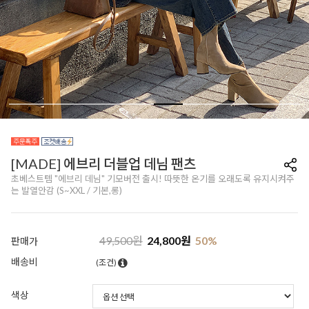
[MADE] 에브리 더블업 데님 팬츠
초베스트템 "에브리 데님" 기모버전 출시! 따뜻한 온기를 오래도록 유지시켜주
는 발열안감 (S~XXL / 기본,롱)
49,500
원
24,800
원
50
%
판매가
배송비
(조건)
색상