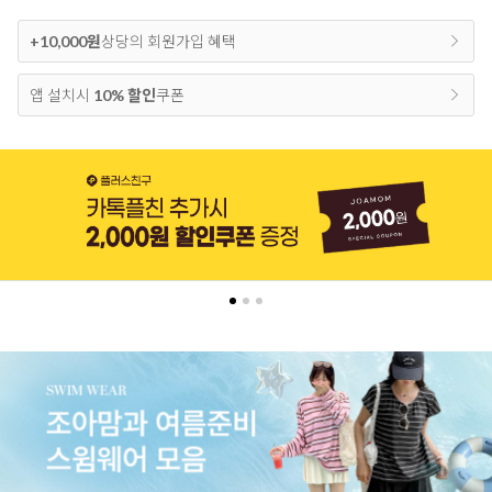
+10,000원
상당의 회원가입 혜택
앱 설치시
10% 할인
쿠폰