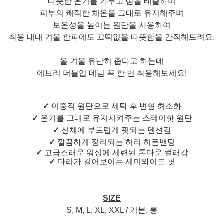
따뜻한 온기를 가두고 땀을 배출하여
피부의 쾌적한 체온을 그대로 유지해주며
보온성을 높이는 원단을 사용하여
착용 내내 겨울 한파에도 끄떡없을 따뜻함을 간직해드려요.
올 겨울 유난히 춥다고 하는데
에브리 더블업 데님 꼭 한 번 착용해보세요!
✓
이중직 원단으로 세탁 후 변형 최소화
✓
온기를 그대로 유지시켜주는 스테이핫 원단
✓
신체에 부드럽게 핏되는 텐션감
✓
깔끔하게 정리되는 허리 히든밴딩
✓
고급스러운 워싱에 세련된 톤다운 컬러감
✓
다리가 길어보이는 세미와이드 핏
SIZE
S, M, L, XL, XXL / 기본, 롱