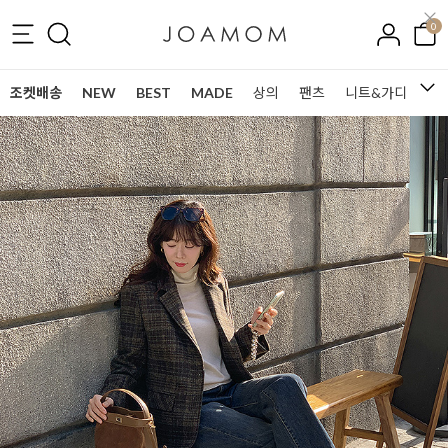
0
조켓배송
NEW
BEST
MADE
상의
팬츠
니트&가디건