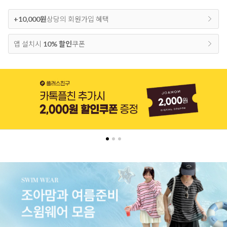
+10,000원
상당의 회원가입 혜택
앱 설치시
10% 할인
쿠폰