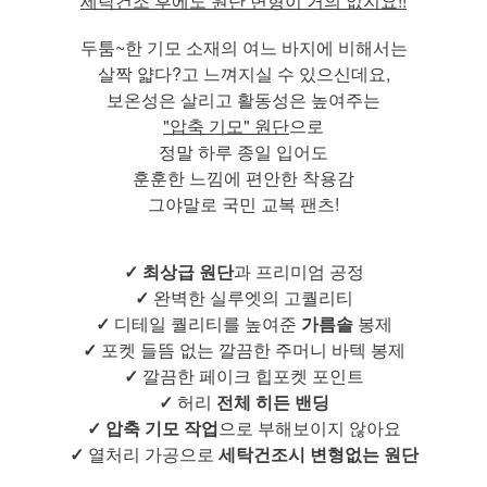
세탁건조 후에도 원단 변형이 거의 없지요!!
두툼~한 기모 소재의 여느 바지에 비해서는
살짝 얇다?고 느껴지실 수 있으신데요,
보온성은 살리고 활동성은 높여주는
"압축 기모" 원단
으로
정말 하루 종일 입어도
훈훈한 느낌에 편안한 착용감
그야말로 국민 교복 팬츠!
✓
최상급 원단
과 프리미엄 공정
✓
완벽한 실루엣의 고퀄리티
✓
디테일 퀄리티를 높여준
가름솔
봉제
✓
포켓 들뜸 없는 깔끔한 주머니 바텍 봉제
✓
깔끔한 페이크 힙포켓 포인트
✓
허리
전체 히든 밴딩
✓ 압축 기모 작업
으로 부해보이지 않아요
✓
열처리 가공으로
세탁건조시 변형없는 원단