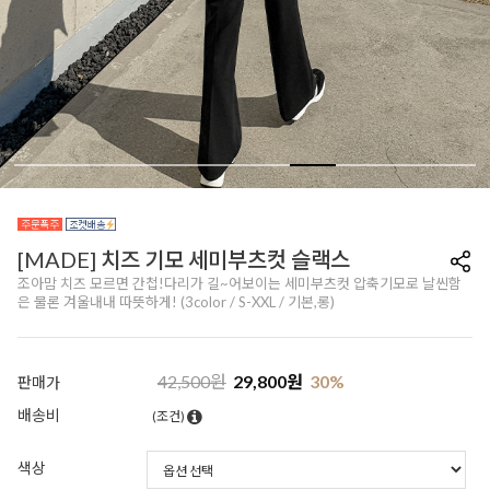
[MADE] 치즈 기모 세미부츠컷 슬랙스
조아맘 치즈 모르면 간첩!다리가 길~어보이는 세미부츠컷 압축기모로 날씬함
은 물론 겨울내내 따뜻하게! (3color / S-XXL / 기본,롱)
42,500
원
29,800
원
30
%
판매가
배송비
(조건)
색상