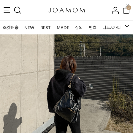
0
조켓배송
NEW
BEST
MADE
상의
팬츠
니트&가디건