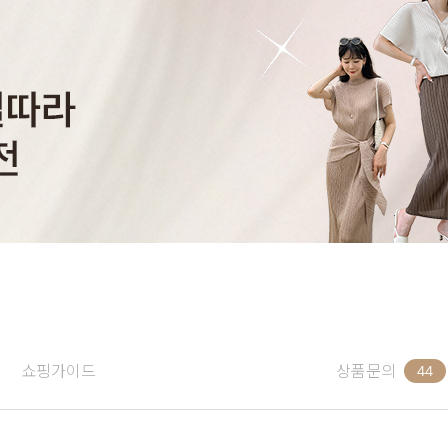
쇼핑가이드
상품문의
44