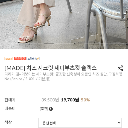
[MADE] 치즈 시크릿 세미부츠컷 슬랙스
다리가 길~어보이는 세미부츠컷! 쫄깃한 신축성이 으뜸인 치즈 원단, 구김걱정
No (3color / S-XXL / 기본,롱)
39,500
원
19,700
원
50
%
판매가
배송비
(조건)
색상