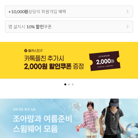
+10,000원
상당의 회원가입 혜택
앱 설치시
10% 할인
쿠폰