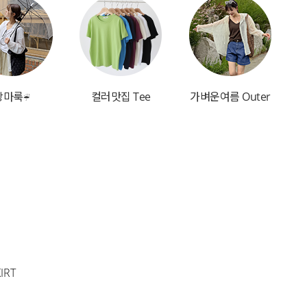
장마룩☔
컬러맛집 Tee
가벼운여름 Outer
IRT