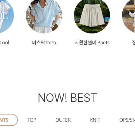
Cool
바스락 Item
시원한썸머 Pants
NOW! BEST
NTS
TOP
OUTER
KNIT
OPS/SK