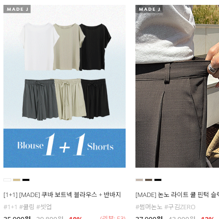
[1+1] [MADE] 쿠바 보트넥 블라우스 + 반바지
[MADE] 논노 라이트 쿨 핀턱 
#1+1 #쿨링 #셋업
#썸머논노 #구김ZERO
(리뷰: 53)