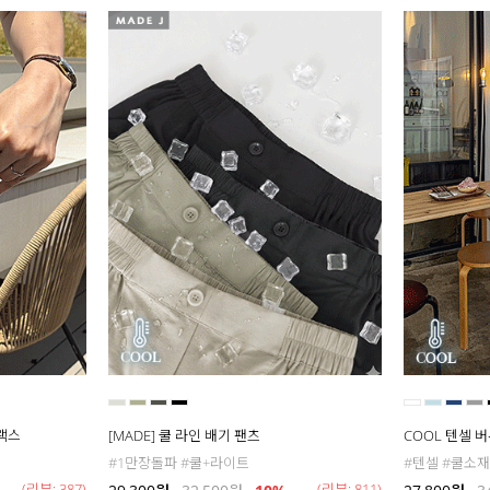
슬랙스
[MADE] 쿨 라인 배기 팬츠
COOL 텐셀 
#1만장돌파 #쿨+라이트
#텐셀 #쿨소재
(리뷰: 387)
(리뷰: 811)