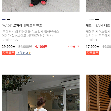
[MADE] 로파이 배색 트랙 팬츠
체르니 딥V넥 니트
'트랙팬츠'의 편안함을 멋스럽게 풀어냈어요
체형은 자연스럽게
어딘가 힙해보이고 세련미가 담긴 팬츠!
분위기는 은은하게
(2color / M,L)
(3color)
(리뷰: 0)
29,900
원
34,000
원
4,100원
17,900
원
19,8