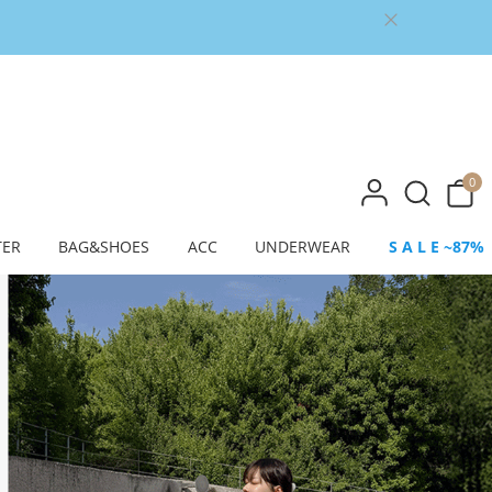
0
TER
BAG&SHOES
ACC
UNDERWEAR
S A L E ~87%