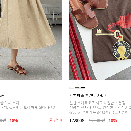
스커트
리츠 태슬 프린팅 반팔 티
한 와샤 소재
린넨 소재로 쾌적하고 시원한 착용감~
용해, 실루엣이 또렷하게 살아나~♡
선명한 전사나염으로 완성한 감각적인 
(3color) *브라운 8/19(수) 입고예정*
(리뷰: 0)
00
원
10%
17,900
원
19,800
원
10%