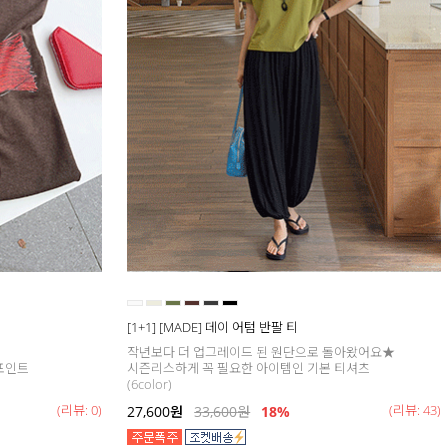
[1+1] [MADE] 데이 어텀 반팔 티
작년보다 더 업그레이드 된 원단으로 돌아왔어요★
포인트
시즌리스하게 꼭 필요한 아이템인 기본 티셔츠
(6color)
(리뷰: 0)
(리뷰: 43)
27,600
원
33,600
원
18
%