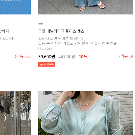
 반바지
드웬 데님라이크 플리츠 팬츠
한 날까지~
멀리서 보면 완벽한 데님인데,
입는 순간 세상 가볍고 시원한 반전 플리츠 팬츠★
(1color)
(리뷰: 53)
(리뷰: 0)
39,600
원
44,000
원
10%