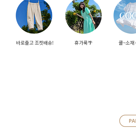
바로출고 조켓배송!
휴가룩🌴
쿨~소재 
PA