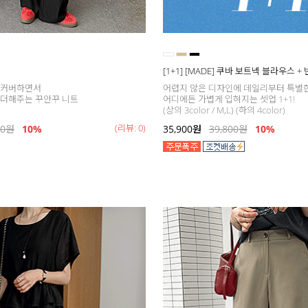
[1+1] [MADE] 쿠바 보트넥 블라우스 +
 커버하면서
어렵지 않은 디자인에 데일리부터 특별
 더해주는 꾸안꾸 니트
어디에든 가볍게 입혀지는 셋업 1+1!
(상의 3color / M,L) (하의 4color)
(리뷰: 0)
00
원
10%
35,900
원
39,800
원
10%