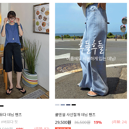
버뮤다 데님 팬츠
쿨텐셀 사선절개 데님 팬츠
 #버뮤다 핏
(리뷰: 24)
29,500
원
36,500
원
19
%
(리뷰: 82)