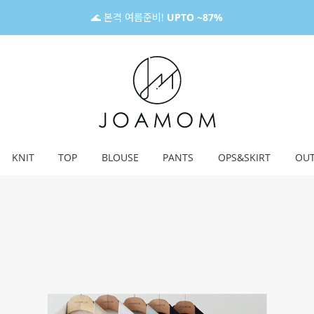
🌊 본격 여름준비!
UPTO ~87%
KNIT
TOP
BLOUSE
PANTS
OPS&SKIRT
OU