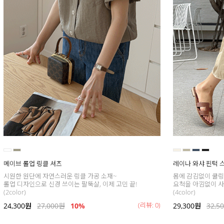
메이브 롤업 링클 셔츠
레이나 와샤 핀턱 
시원한 원단에 자연스러운 링클 가공 소재~
몸에 감김없이 쿨링
롤업 디자인으로 신경 쓰이는 팔뚝살, 이제 고민 끝!
요척을 아낌없이 사
(2color)
(4color)
(리뷰: 0)
24,300
원
27,000
원
10%
29,300
원
32,5