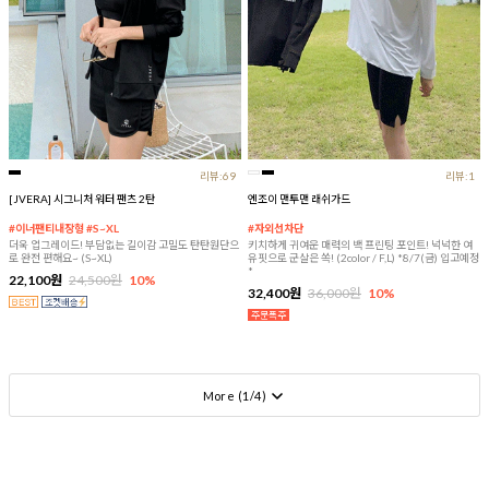
리뷰:69
리뷰:1
[JVERA] 시그니처 워터 팬츠 2탄
엔조이 맨투맨 래쉬가드
#이너팬티내장형 #S~XL
#자외선차단
더욱 업그레이드! 부담없는 길이감 고밀도 탄탄원단으
키치하게 귀여운 매력의 백 프린팅 포인트! 넉넉한 여
로 완전 편해요~ (S~XL)
유핏으로 군살은 쏙! (2color / F,L) *8/7(금) 입고예정
*
22,100원
24,500원
10%
32,400원
36,000원
10%
More (
1
/
4
)