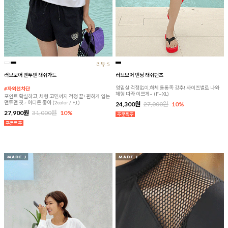
리뷰:5
러브모어 맨투맨 래쉬가드
러브모어 밴딩 래쉬팬츠
엉밑살 걱정없이,하체 통통족 강추! 사이즈별로 나와
#자외선차단
체형 따라 이쁘게~ (F~XL)
포인트 확실하고, 체형 고민까지 걱정 끝! 편하게 입는
맨투맨 핏~ 어디든 좋아 (2color / F,L)
24,300원
27,000원
10%
27,900원
31,000원
10%