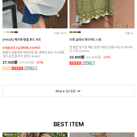
리뷰:105
리뷰:6
[MADE] 케이프 텐셀 후드 셔츠
리프 슬라브 레이어드 니트
한 벌만 입기만 해도 완성! 여성스러운 무드의 레이어
#여름내내 #살안타템 #88까지
드 니트 (3color)
텐셀이 만들어낸 차르르한 결, 과하지 않은 시스루로
입는 순간 분위기 완성 (4color)
25,800원
32,000원
19%
27,500원
39,500원
30%
More (
1
/
10
)
BEST ITEM