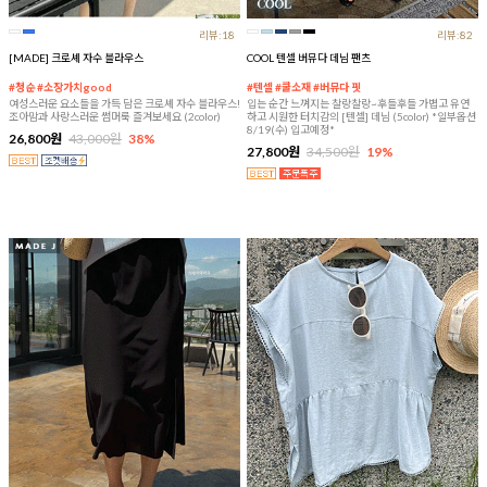
리뷰:18
리뷰:82
[MADE] 크로셰 자수 블라우스
COOL 텐셀 버뮤다 데님 팬츠
#청순 #소장가치good
#텐셀 #쿨소재 #버뮤다 핏
여성스러운 요소들을 가득 담은 크로셰 자수 블라우스!
입는 순간 느껴지는 찰랑찰랑~후들후들 가볍고 유연
조아맘과 사랑스러운 썸머룩 즐겨보세요 (2color)
하고 시원한 터치감의 [텐셀] 데님 (5color) *일부옵션
8/19(수) 입고예정*
26,800원
43,000원
38%
27,800원
34,500원
19%