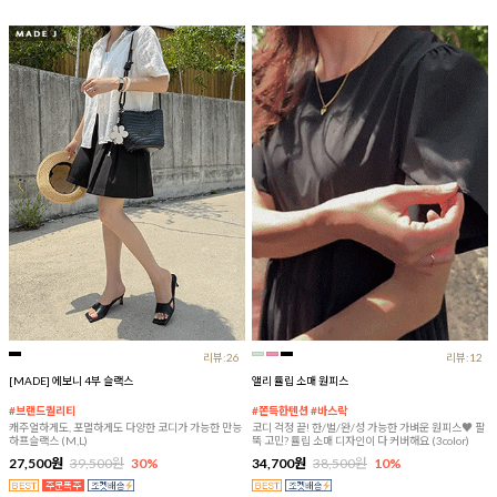
리뷰:26
리뷰:12
[MADE] 에보니 4부 슬랙스
앨리 튤립 소매 원피스
#브랜드퀄리티
#쫀득한텐션 #바스락
캐주얼하게도, 포멀하게도 다양한 코디가 가능한 만능
코디 걱정 끝! 한/벌/완/성 가능한 가벼운 원피스♥ 팔
하프슬랙스 (M,L)
뚝 고민? 튤립 소매 디자인이 다 커버해요 (3color)
27,500원
39,500원
30%
34,700원
38,500원
10%