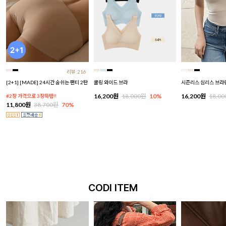
리뷰:216
[2+1] [MADE] 24시간 숨쉬는 팬티 2탄
쿨링 와이드 브라
시즌리스 심리스 브라
16,200원
18,000원
10%
16,200원
18,0
#2장 가격으로 3장득템!!
11,800원
38,700원
70%
CODI ITEM