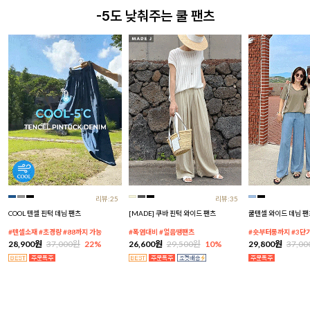
-5도 낮춰주는 쿨 팬츠
리뷰:25
리뷰:35
COOL 텐셀 핀턱 데님 팬츠
[MADE] 쿠바 핀턱 와이드 팬츠
쿨텐셀 와이드 데님 팬
#텐셀소재 #초경량 #88까지 가능
#폭염대비 #얼음땡팬츠
#숏부터롱까지 #3단
28,900원
37,000원
22%
26,600원
29,500원
10%
29,800원
37,0