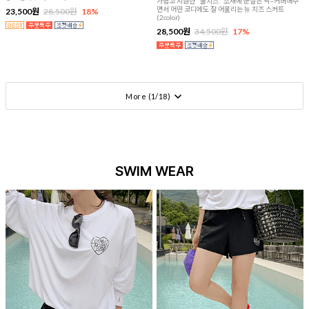
가볍고 시원한 "쿨치즈" 소재에 군살은 싹~커버해주
면서 어떤 코디에도 잘 어울리는 뉴 치즈 스커트
23,500원
28,500원
18%
(2color)
28,500원
34,500원
17%
More (
1
/
18
)
SWIM WEAR