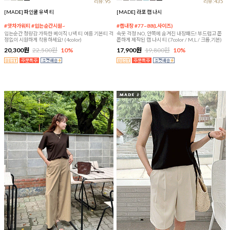
리뷰:95
리뷰:435
[MADE] 파인쿨 유넥 티
[MADE] 라포 캡 나시
#앗차가워티 #입는순간시원~
#캡내장 #77~88(L사이즈)
입는순간 청량감 가득한 베이직 U넥 티 여름 기본티 걱
속옷 걱정 NO, 안쪽에 숨겨진 내장패드! 부드럽고 쫀
정없이 시원하게 착용하세요! (4color)
쫀하게 제작된 캡 나시 티 (7color / M,L / 크롭,기본)
20,300원
22,500원
10%
17,900원
19,800원
10%