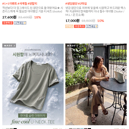
#1+1이벤트 #사계절 #반팔티
#냉감원단 #2타입
작년보다 더 업그레이드 된 원단으로 돌아왔어요★ 시
냉감 원단으로 피부에 닿을때 시원하고 부드러운 텍스
즌리스하게 꼭 필요한 아이템인 기본 티셔츠 (6color)
쳐! 지금부터 한여름까지 이너 필수 아이템 (3color /
M,L / 끈,민소매)
27,600원
33,600원
18%
17,000원
18,800원
10%