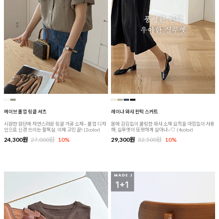
메이브 롤업 링클 셔츠
레이나 와샤 핀턱 스커트
시원한 원단에 자연스러운 링클 가공 소재~ 롤업 디자
몸에 감김없이 쿨링한 와샤 소재 요척을 아낌없이 사용
인으로 신경 쓰이는 팔뚝살, 이제 고민 끝! (2color)
해, 실루엣이 또렷하게 살아나~♡ (4color)
24,300원
27,000원
10%
29,300원
32,500원
10%