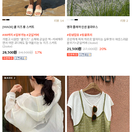
리뷰:14
리뷰:2
[MADE] 쿨 치즈 롱 스커트
엠마 플레어 린넨 블라우스
#88까지 #임부가능 #군살커버
#린넨함유 #링클프리
가볍고 시원한 "쿨치즈" 소재에 군살은 싹~커버해주
은은하게 퍼져 차르르 떨어지는 실루엣이 여성스러운
면서 어떤 코디에도 잘 어울리는 뉴 치즈 스커트
분위기+군살커버 (3color)
(2color)
21,500원
27,000원
20%
28,500원
34,500원
17%