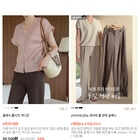
리뷰:2
리뷰:387
클래시 플리츠 가디건
[MADE] 논노 라이트 쿨 핀턱 슬랙스
#프리미엄핏
#썸머논노 #구김ZERO
지금 우리가 입고 싶은 분위기만 담아 고급스럽게 즐길
입는 순간 편하고, 거울로 봤을 때는 길고 깔끔한 핏! 조
수 있는 플리츠 가디건 (4color)
아맘 대표 슬랙스의 여름 버전 출시★ (3color / S~XL
/ 기본,롱)
39,500원
48,000원
18%