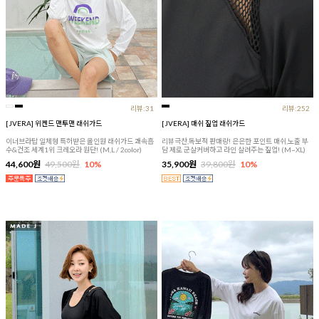
리뷰:31
리뷰:252
[JVERA] 위켄드 맨투맨 래쉬가드
[JVERA] 매쉬 짚업 래쉬가드
이너브라탑 일체형 특허받은 올인원 래쉬가드 쾌속흡
리뷰극찬,독보적 판매량! 은은한 포인트 매쉬,노출 부
수&건조 세계1위 크레오라 원단! (M,L / 2color)
담 제로 군살커버하고 라인 살려주는 짚업! (M~XL)
44,600원
49,500원
10%
35,900원
39,800원
10%