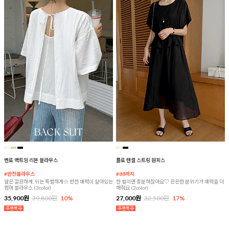
벤로 백트임 리본 블라우스
플로 텐셀 스트링 원피스
#반전블라우스
#88까지
앞은 깔끔하게, 뒤는 특별하게☆ 반전 매력이 살아있는
한 벌이면 충분하잖아요♡ 은은한 분위기가 매력을 더
썸머 블라우스 (3color)
해줘요 (2color)
35,900원
39,800원
10%
27,000원
32,500원
17%