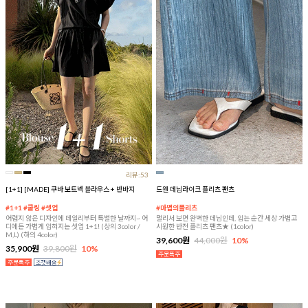
리뷰:53
[1+1] [MADE] 쿠바 보트넥 블라우스 + 반바지
드웬 데님라이크 플리츠 팬츠
#1+1 #쿨링 #셋업
#마법의플리츠
어렵지 않은 디자인에 데일리부터 특별한 날까지~ 어
멀리서 보면 완벽한 데님인데, 입는 순간 세상 가볍고
디에든 가볍게 입혀지는 셋업 1+1! (상의 3color /
시원한 반전 플리츠 팬츠★ (1color)
M,L) (하의 4color)
39,600원
44,000원
10%
35,900원
39,800원
10%