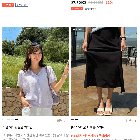
37,900원
43,000원
12%
리뷰:21
리뷰:14
디얼 여리핏 린넨 가디건
[MADE] 쿨 치즈 롱 스커트
여리여리 가볍고 시원한 원단 여유 있는 착용감이라 활
#88까지 #임부가능 #군살커버
용도 좋아요~ (4color)