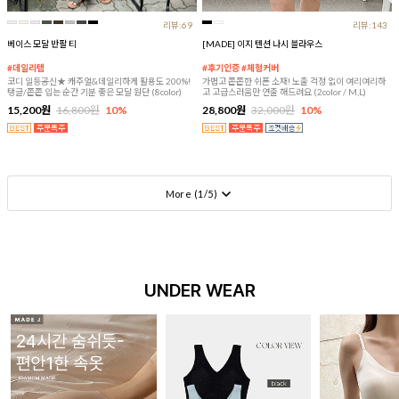
리뷰:69
리뷰:143
베이스 모달 반팔 티
[MADE] 이지 텐션 나시 블라우스
#데일리템
#후기인증 #체형커버
코디 일등공신★ 캐주얼&데일리하게 활용도 200%!
가볍고 쫀쫀한 쉬폰 소재! 노출 걱정 없이 여리여리하
탱글/쫀쫀 입는 순간 기분 좋은 모달 원단 (8color)
고 고급스러움만 연출 해드려요 (2color / M,L)
15,200원
16,800원
10%
28,800원
32,000원
10%
More (
1
/
5
)
UNDER WEAR