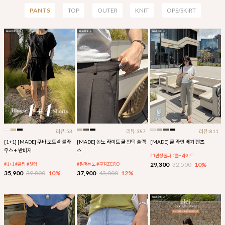
PANTS
TOP
OUTER
KNIT
OPS/SKIRT
리뷰:53
리뷰:387
리뷰:811
[1+1] [MADE] 쿠바 보트넥 블라
[MADE] 논노 라이트 쿨 핀턱 슬랙
[MADE] 쿨 라인 배기 팬츠
우스 + 반바지
스
#1만장돌파 #쿨+라이트
29,300
32,500
10%
#1+1 #쿨링 #셋업
#썸머논노 #구김ZERO
35,900
39,800
10%
37,900
43,000
12%