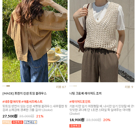
리뷰:87
리뷰:9
[MADE] 프렌치 린넨 트임 블라우스
니팅 크로셰 레이어드 조끼
#네츄럴여리핏 #여름셔츠베스트
#레이어드포인트
뒷트임 반전이 있는 린넨 셔켓형 블라우스 내추럴한 핏
기본 티만 입기 어정쩡할 때, 나시만 입기 민망할 때 굿!
감과 소재감에 경쾌한 크롭 길이! (2color)
밋밋한 코디에 단 1초면 스타일 확 살려주는 아이템
(2color)
27,500원
35,000원
21%
18,900원
23,500원
20%