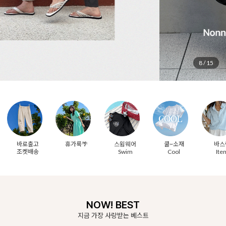
9
/
15
바로출고
휴가룩🌴
스윔웨어
쿨~소재
바스
조켓배송
Swim
Cool
Ite
NOW! BEST
지금 가장 사랑받는 베스트