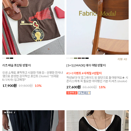
리뷰:43
리츠 태슬 프린팅 반팔 티
[1+1] [MADE] 데이 어텀 반팔 티
린넨 소재로 쾌적하고 시원한 착용감~ 선명한 전사나
#1+1이벤트 #사계절 #반팔티
염으로 완성한 감각적인 포인트 (3color) *브라운
작년보다 더 업그레이드 된 원단으로 돌아왔어요★ 시
8/19(수) 입고예정*
즌리스하게 꼭 필요한 아이템인 기본 티셔츠 (6color)
17,900원
19,800원
10%
27,600원
33,600원
18%