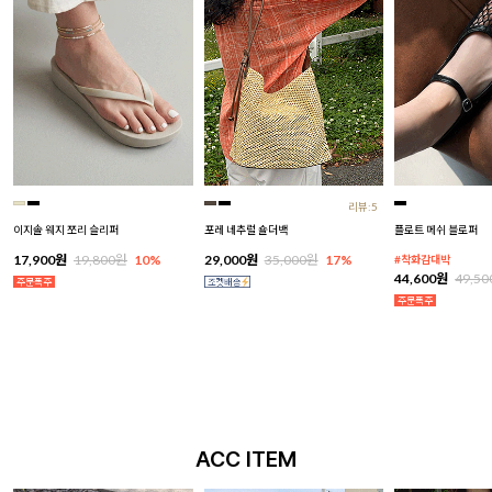
리뷰:5
이지솔 웨지 쪼리 슬리퍼
포레 네추럴 숄더백
플로트 메쉬 블로퍼
17,900원
19,800원
10%
29,000원
35,000원
17%
#착화감대박
44,600원
49,5
ACC ITEM