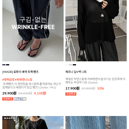
[MADE] 로파이 배색 트랙 팬츠
체르니 딥V넥 니트
체형은 자연스럽게 커버하면서 분위기는 은은하게 더
#핀터감성 #외국언니느낌
해주는 꾸안꾸 니트 (3color)
'트랙팬츠'의 편안함을 멋스럽게 풀어냈어요 어딘가
힙해보이고 세련미가 담긴 팬츠! (2color / M,L)
17,900원
19,800원
10%
29,900원
34,000원
4,100원