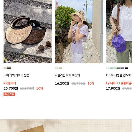
노아 리벳 라피아 썬캡
더블라인 지사 버킷햇
저스트 나일론 캡 모자
16,200원
18,000원
10%
#굿퀄리티
#워터파크 #물놀이필
25,700원
28,500원
10%
17,900원
19,8