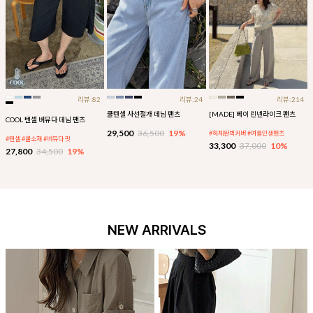
리뷰:82
리뷰:24
리뷰:214
쿨텐셀 사선절개 데님 팬츠
[MADE] 베이 린넨라이크 팬츠
COOL 텐셀 버뮤다 데님 팬츠
29,500
36,500
19%
#하체완벽커버 #여름인생팬츠
#텐셀 #쿨소재 #버뮤다 핏
33,300
37,000
10%
27,800
34,500
19%
NEW ARRIVALS