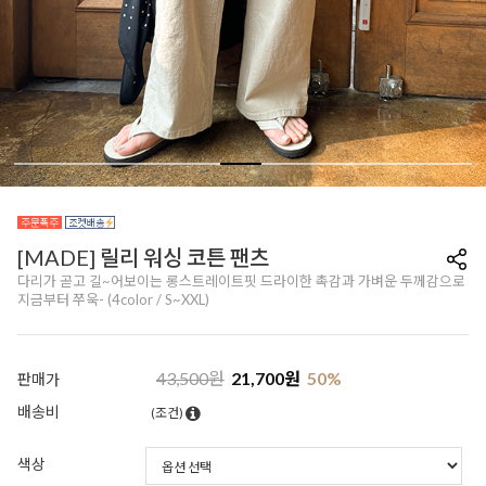
[MADE] 릴리 워싱 코튼 팬츠
다리가 곧고 길~어보이는 롱스트레이트핏 드라이한 촉감과 가벼운 두께감으로
지금부터 쭈욱- (4color / S~XXL)
43,500
원
21,700
원
50
%
판매가
배송비
(조건)
색상