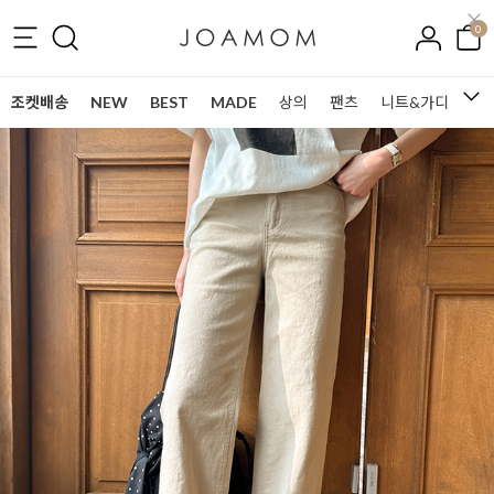
0
조켓배송
NEW
BEST
MADE
상의
팬츠
니트&가디건