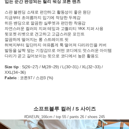
입는 순간 완성되는 릴리 워싱 코튼 팬츠
스판 블렌딩 소재로 편안하고 활동성이 좋은 원단
지금부터 초여름까지 입기에 적당한 두께감
히든 밴딩으로 깔끔한 실루엣과 편안한 착용감
자연스러운 컬러의 지퍼 테잎과 고퀄리티 YKK 지퍼 사용
뒷포켓 리벳으로 견고하고 고급스러운 포인트
깔끔하게 떨어지는 롱 스트레이트 핏
허벅지부터 밑단까지 여유롭게 툭 떨어져 다리라인을 커버
발등을 살짝 덮는 기장감으로 어떤 코디에도 멋스러운 아이템
다리가 곧고 길어보이는 핏으로 코디에서 높은 활용도
Size tip
: S(26~27) / M(28~29) / L(30~31) / XL(32~33) /
XXL(34~36)
Fabric
: 코튼97 / 스판3 (%)
소프트블루 컬러 / S 사이즈
#DAEUN_166cm / top 55 / pants 26 / shoes 245