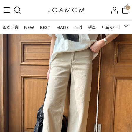
0
조켓배송
NEW
BEST
MADE
상의
팬츠
니트&가디건