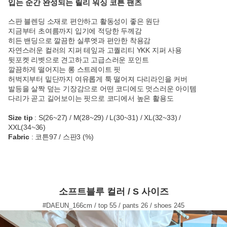
입는 순간 완성되는 릴리 워싱 코튼 팬츠
스판 블렌딩 소재로 편안하고 활동성이 좋은 원단
지금부터 초여름까지 입기에 적당한 두께감
히든 밴딩으로 깔끔한 실루엣과 편안한 착용감
자연스러운 컬러의 지퍼 테잎과 고퀄리티 YKK 지퍼 사용
뒷포켓 리벳으로 견고하고 고급스러운 포인트
깔끔하게 떨어지는 롱 스트레이트 핏
허벅지부터 밑단까지 여유롭게 툭 떨어져 다리라인을 커버
발등을 살짝 덮는 기장감으로 어떤 코디에도 멋스러운 아이템
다리가 곧고 길어보이는 핏으로 코디에서 높은 활용도
Size tip
: S(26~27) / M(28~29) / L(30~31) / XL(32~33) /
XXL(34~36)
Fabric
: 코튼97 / 스판3 (%)
소프트블루 컬러 / S 사이즈
#DAEUN_166cm / top 55 / pants 26 / shoes 245