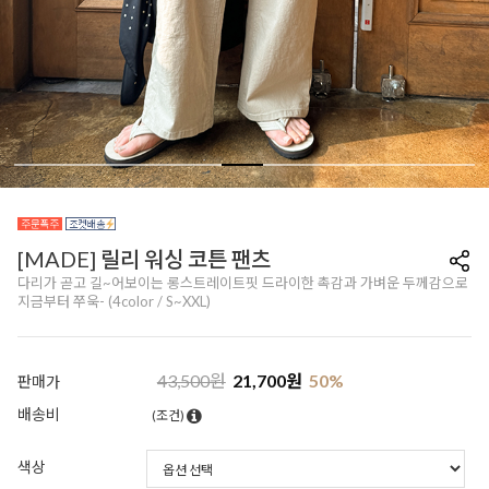
[MADE] 릴리 워싱 코튼 팬츠
다리가 곧고 길~어보이는 롱스트레이트핏 드라이한 촉감과 가벼운 두께감으로
지금부터 쭈욱- (4color / S~XXL)
43,500
원
21,700
원
50
%
판매가
배송비
(조건)
색상