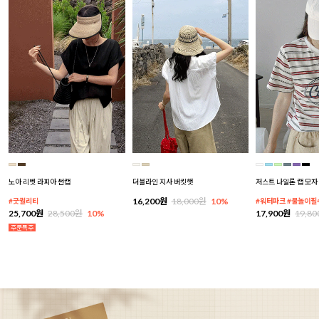
노아 리벳 라피아 썬캡
더블라인 지사 버킷햇
저스트 나일론 캡 모자
16,200원
18,000원
10%
#굿퀄리티
#워터파크 #물놀이필
25,700원
28,500원
10%
17,900원
19,8