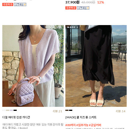
37,900원
43,000원
12%
리뷰:21
리뷰:14
디얼 여리핏 린넨 가디건
[MADE] 쿨 치즈 롱 스커트
여리여리 가볍고 시원한 원단 여유 있는 착용감이라 활
#88까지 #임부가능 #군살커버
용도 좋아요~ (4color)