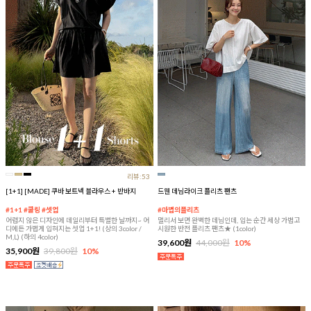
리뷰:53
[1+1] [MADE] 쿠바 보트넥 블라우스 + 반바지
드웬 데님라이크 플리츠 팬츠
#1+1 #쿨링 #셋업
#마법의플리츠
어렵지 않은 디자인에 데일리부터 특별한 날까지~ 어
멀리서 보면 완벽한 데님인데, 입는 순간 세상 가볍고
디에든 가볍게 입혀지는 셋업 1+1! (상의 3color /
시원한 반전 플리츠 팬츠★ (1color)
M,L) (하의 4color)
39,600원
44,000원
10%
35,900원
39,800원
10%