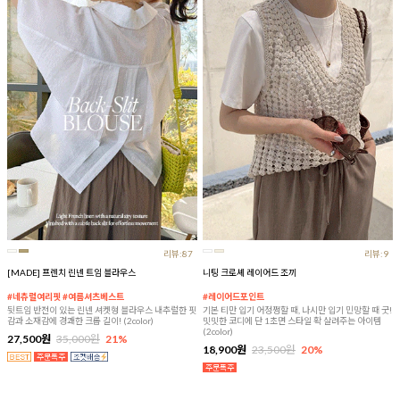
리뷰:87
리뷰:9
[MADE] 프렌치 린넨 트임 블라우스
니팅 크로셰 레이어드 조끼
#네츄럴여리핏 #여름셔츠베스트
#레이어드포인트
뒷트임 반전이 있는 린넨 셔켓형 블라우스 내추럴한 핏
기본 티만 입기 어정쩡할 때, 나시만 입기 민망할 때 굿!
감과 소재감에 경쾌한 크롭 길이! (2color)
밋밋한 코디에 단 1초면 스타일 확 살려주는 아이템
(2color)
27,500원
35,000원
21%
18,900원
23,500원
20%