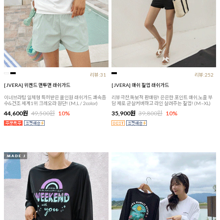
리뷰:31
리뷰:252
[JVERA] 위켄드 맨투맨 래쉬가드
[JVERA] 매쉬 짚업 래쉬가드
이너브라탑 일체형 특허받은 올인원 래쉬가드 쾌속흡
리뷰극찬,독보적 판매량! 은은한 포인트 매쉬,노출 부
수&건조 세계1위 크레오라 원단! (M,L / 2color)
담 제로 군살커버하고 라인 살려주는 짚업! (M~XL)
44,600원
49,500원
10%
35,900원
39,800원
10%