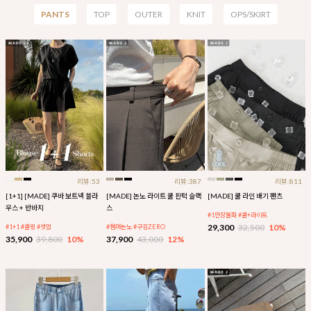
PANTS
TOP
OUTER
KNIT
OPS/SKIRT
리뷰:53
리뷰:387
리뷰:811
[1+1] [MADE] 쿠바 보트넥 블라
[MADE] 논노 라이트 쿨 핀턱 슬랙
[MADE] 쿨 라인 배기 팬츠
우스 + 반바지
스
#1만장돌파 #쿨+라이트
29,300
32,500
10%
#1+1 #쿨링 #셋업
#썸머논노 #구김ZERO
35,900
39,800
10%
37,900
43,000
12%