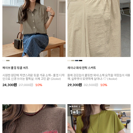
메이브 롤업 링클 셔츠
레이나 와샤 핀턱 스커트
시원한 원단에 자연스러운 링클 가공 소재~ 롤업 디자
몸에 감김없이 쿨링한 와샤 소재 요척을 아낌없이 사용
인으로 신경 쓰이는 팔뚝살, 이제 고민 끝! (2color)
해, 실루엣이 또렷하게 살아나~♡ (4color)
24,300원
27,000원
10%
29,300원
32,500원
10%