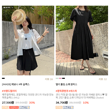
리뷰:26
리뷰:12
[MADE] 에보니 4부 슬랙스
앨리 튤립 소매 원피스
#브랜드퀄리티
#쫀득한텐션 #바스락
캐주얼하게도, 포멀하게도 다양한 코디가 가능한 만능
코디 걱정 끝! 한/벌/완/성 가능한 가벼운 원피스♥ 팔
하프슬랙스 (M,L)
뚝 고민? 튤립 소매 디자인이 다 커버해요 (3color)
27,500원
39,500원
30%
34,700원
38,500원
10%