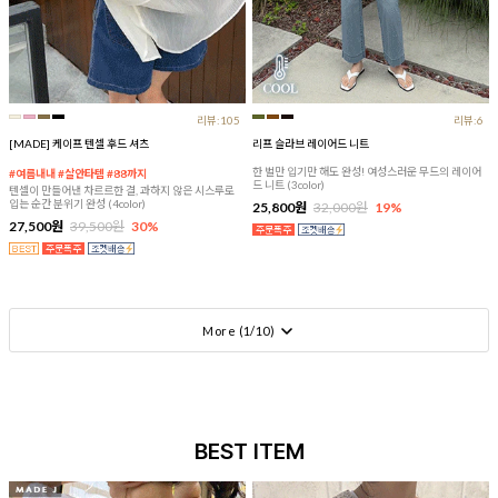
리뷰:105
리뷰:6
[MADE] 케이프 텐셀 후드 셔츠
리프 슬라브 레이어드 니트
한 벌만 입기만 해도 완성! 여성스러운 무드의 레이어
#여름내내 #살안타템 #88까지
드 니트 (3color)
텐셀이 만들어낸 차르르한 결, 과하지 않은 시스루로
입는 순간 분위기 완성 (4color)
25,800원
32,000원
19%
27,500원
39,500원
30%
More (
1
/
10
)
BEST ITEM