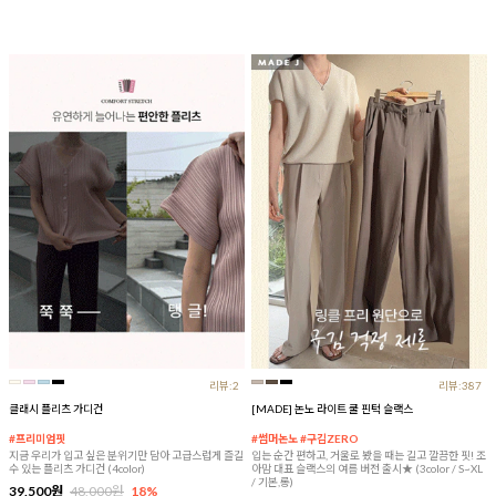
리뷰:2
리뷰:387
클래시 플리츠 가디건
[MADE] 논노 라이트 쿨 핀턱 슬랙스
#프리미엄핏
#썸머논노 #구김ZERO
지금 우리가 입고 싶은 분위기만 담아 고급스럽게 즐길
입는 순간 편하고, 거울로 봤을 때는 길고 깔끔한 핏! 조
수 있는 플리츠 가디건 (4color)
아맘 대표 슬랙스의 여름 버전 출시★ (3color / S~XL
/ 기본,롱)
39,500원
48,000원
18%