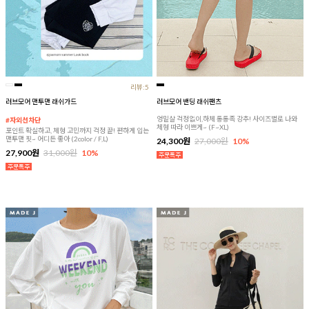
리뷰:5
러브모어 맨투맨 래쉬가드
러브모어 밴딩 래쉬팬츠
엉밑살 걱정없이,하체 통통족 강추! 사이즈별로 나와
#자외선차단
체형 따라 이쁘게~ (F~XL)
포인트 확실하고, 체형 고민까지 걱정 끝! 편하게 입는
맨투맨 핏~ 어디든 좋아 (2color / F,L)
24,300원
27,000원
10%
27,900원
31,000원
10%