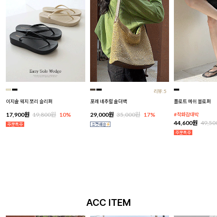
리뷰:5
이지솔 웨지 쪼리 슬리퍼
포레 네추럴 숄더백
플로트 메쉬 블로퍼
17,900원
19,800원
10%
29,000원
35,000원
17%
#착화감대박
44,600원
49,5
ACC ITEM