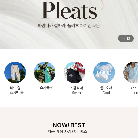
5
/
15
바로출고
휴가룩🌴
스윔웨어
쿨~소재
바스
조켓배송
Swim
Cool
Ite
NOW! BEST
지금 가장 사랑받는 베스트