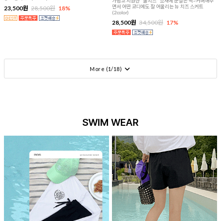
가볍고 시원한 "쿨치즈" 소재에 군살은 싹~커버해주
면서 어떤 코디에도 잘 어울리는 뉴 치즈 스커트
23,500원
28,500원
18%
(2color)
28,500원
34,500원
17%
More (
1
/
18
)
SWIM WEAR