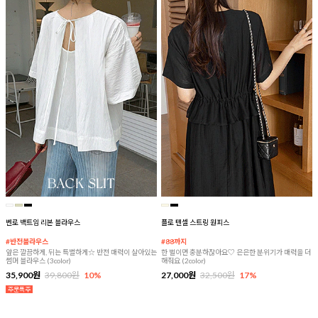
벤로 백트임 리본 블라우스
플로 텐셀 스트링 원피스
#반전블라우스
#88까지
앞은 깔끔하게, 뒤는 특별하게☆ 반전 매력이 살아있는
한 벌이면 충분하잖아요♡ 은은한 분위기가 매력을 더
썸머 블라우스 (3color)
해줘요 (2color)
35,900원
39,800원
10%
27,000원
32,500원
17%