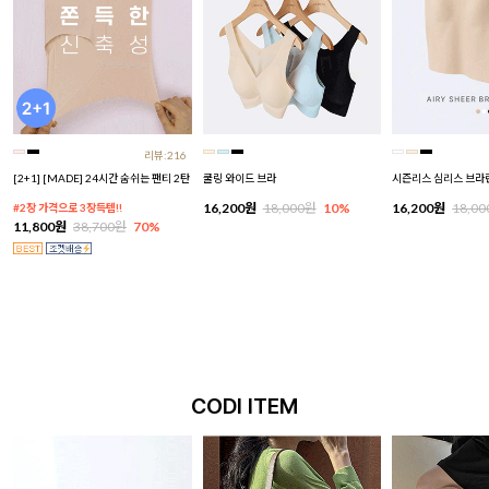
리뷰:216
[2+1] [MADE] 24시간 숨쉬는 팬티 2탄
쿨링 와이드 브라
시즌리스 심리스 브라
16,200원
18,000원
10%
16,200원
18,0
#2장 가격으로 3장득템!!
11,800원
38,700원
70%
CODI ITEM