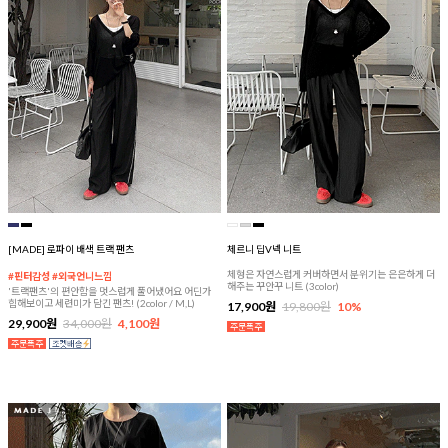
[MADE] 로파이 배색 트랙 팬츠
체르니 딥V넥 니트
체형은 자연스럽게 커버하면서 분위기는 은은하게 더
#핀터감성 #외국언니느낌
해주는 꾸안꾸 니트 (3color)
'트랙팬츠'의 편안함을 멋스럽게 풀어냈어요 어딘가
힙해보이고 세련미가 담긴 팬츠! (2color / M,L)
17,900원
19,800원
10%
29,900원
34,000원
4,100원