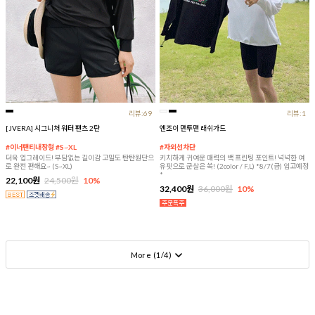
리뷰:69
리뷰:1
[JVERA] 시그니처 워터 팬츠 2탄
엔조이 맨투맨 래쉬가드
#이너팬티내장형 #S~XL
#자외선차단
더욱 업그레이드! 부담없는 길이감 고밀도 탄탄원단으
키치하게 귀여운 매력의 백 프린팅 포인트! 넉넉한 여
로 완전 편해요~ (S~XL)
유핏으로 군살은 쏙! (2color / F,L) *8/7(금) 입고예정
*
22,100원
24,500원
10%
32,400원
36,000원
10%
More (
1
/
4
)