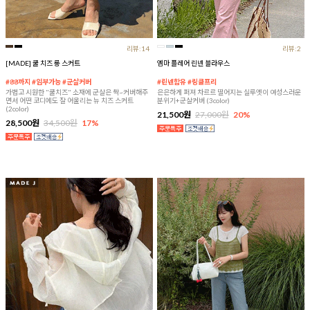
리뷰:14
리뷰:2
[MADE] 쿨 치즈 롱 스커트
엠마 플레어 린넨 블라우스
#88까지 #임부가능 #군살커버
#린넨함유 #링클프리
가볍고 시원한 "쿨치즈" 소재에 군살은 싹~커버해주
은은하게 퍼져 차르르 떨어지는 실루엣이 여성스러운
면서 어떤 코디에도 잘 어울리는 뉴 치즈 스커트
분위기+군살커버 (3color)
(2color)
21,500원
27,000원
20%
28,500원
34,500원
17%