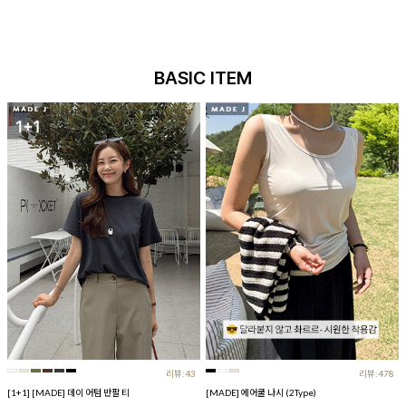
BASIC ITEM
리뷰:43
리뷰:478
[1+1] [MADE] 데이 어텀 반팔 티
[MADE] 에어쿨 나시 (2Type)