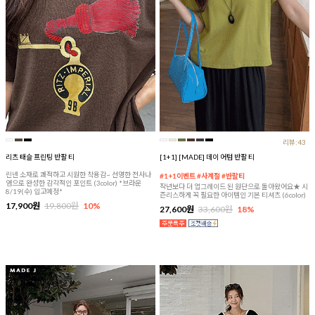
리뷰:43
리츠 태슬 프린팅 반팔 티
[1+1] [MADE] 데이 어텀 반팔 티
린넨 소재로 쾌적하고 시원한 착용감~ 선명한 전사나
#1+1이벤트 #사계절 #반팔티
염으로 완성한 감각적인 포인트 (3color) *브라운
작년보다 더 업그레이드 된 원단으로 돌아왔어요★ 시
8/19(수) 입고예정*
즌리스하게 꼭 필요한 아이템인 기본 티셔츠 (6color)
17,900원
19,800원
10%
27,600원
33,600원
18%