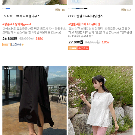
리뷰:18
리뷰:82
[MADE] 크로셰 자수 블라우스
COOL 텐셀 버뮤다 데님 팬츠
#청순 #소장가치good
#텐셀 #쿨소재 #버뮤다 핏
여성스러운 요소들을 가득 담은 크로셰 자수 블라우스!
입는 순간 느껴지는 찰랑찰랑~후들후들 가볍고 유연
조아맘과 사랑스러운 썸머룩 즐겨보세요 (2color)
하고 시원한 터치감의 [텐셀] 데님 (5color) *일부옵션
8/19(수) 입고예정*
26,800원
43,000원
38%
27,800원
34,500원
19%