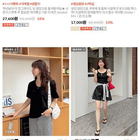
#1+1이벤트 #사계절 #반팔티
#냉감원단 #2타입
작년보다 더 업그레이드 된 원단으로 돌아왔어요★ 시
냉감 원단으로 피부에 닿을때 시원하고 부드러운 텍스
즌리스하게 꼭 필요한 아이템인 기본 티셔츠 (6color)
쳐! 지금부터 한여름까지 이너 필수 아이템 (3color /
M,L / 끈,민소매)
27,600원
33,600원
18%
17,000원
18,800원
10%