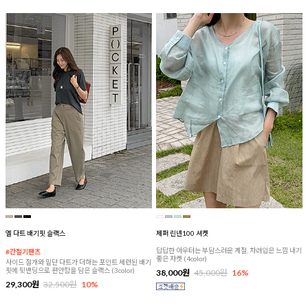
엘 다트 배기핏 슬랙스
제퍼 린넨100 셔켓
답답한 아우터는 부담스러운 계절, 차려입은 느낌 내기
#간절기팬츠
좋은 자켓 (4color)
사이드 절개와 밑단 다트가 더하는 포인트 세련된 배기
핏에 뒷밴딩으로 편안함을 담은 슬랙스 (3color)
38,000원
45,000원
16%
29,300원
32,500원
10%