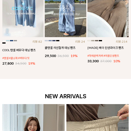
리뷰:82
리뷰:24
리뷰:214
쿨텐셀 사선절개 데님 팬츠
[MADE] 베이 린넨라이크 팬츠
COOL 텐셀 버뮤다 데님 팬츠
29,500
36,500
19%
#하체완벽커버 #여름인생팬츠
#텐셀 #쿨소재 #버뮤다 핏
33,300
37,000
10%
27,800
34,500
19%
NEW ARRIVALS