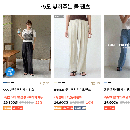
-5도 낮춰주는 쿨 팬츠
리뷰:25
리뷰:35
COOL 텐셀 핀턱 데님 팬츠
[MADE] 쿠바 핀턱 와이드 팬츠
쿨텐셀 와이드 데님 팬
#텐셀소재 #초경량 #88까지 가능
#폭염대비 #얼음땡팬츠
#숏부터롱까지 #3단
28,900원
37,000원
22%
26,600원
29,500원
10%
29,800원
37,0