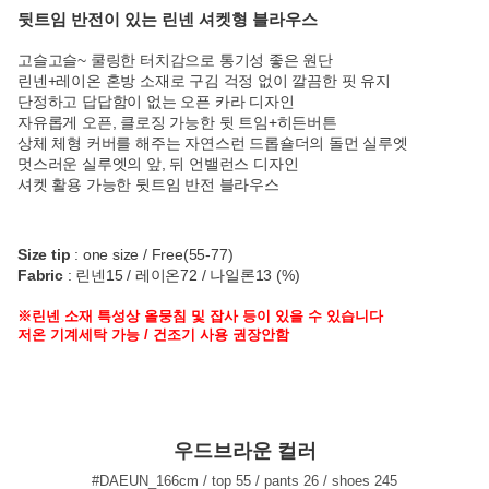
뒷트임 반전이 있는 린넨 셔켓형 블라우스
고슬고슬~ 쿨링한 터치감으로 통기성 좋은 원단
린넨+레이온 혼방 소재로 구김 걱정 없이 깔끔한 핏 유지
단정하고 답답함이 없는 오픈 카라 디자인
자유롭게 오픈, 클로징 가능한 뒷 트임+히든버튼
상체 체형 커버를 해주는 자연스런 드롭숄더의 돌먼 실루엣
멋스러운 실루엣의 앞, 뒤 언밸런스 디자인
셔켓 활용 가능한 뒷트임 반전 블라우스
Size tip
: one size / Free(55-77)
Fabric
: 린넨15 / 레이온72 / 나일론13 (%)
※린넨 소재 특성상 올뭉침 및 잡사 등이 있을 수 있습니다
저온 기계세탁 가능 / 건조기 사용 권장안함
우드브라운 컬러
#DAEUN_166cm / top 55 / pants 26 / shoes 245