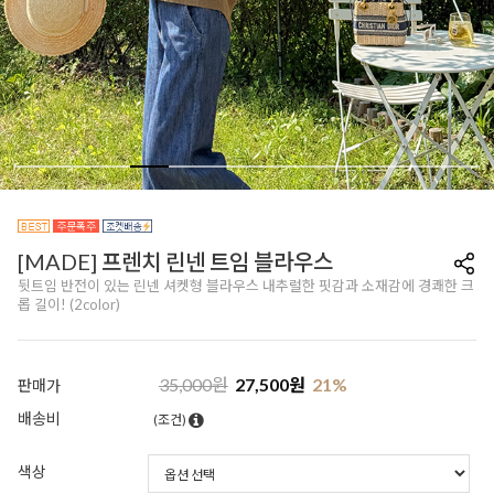
[MADE] 프렌치 린넨 트임 블라우스
뒷트임 반전이 있는 린넨 셔켓형 블라우스 내추럴한 핏감과 소재감에 경쾌한 크
롭 길이! (2color)
35,000
원
27,500
원
21
%
판매가
배송비
(조건)
색상