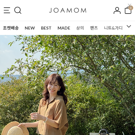
0
조켓배송
NEW
BEST
MADE
상의
팬츠
니트&가디건